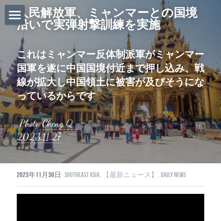
人民解放軍、ミャンマーとの国境
沿いで実弾射撃訓練を実施
ホーム
これはミャンマー反体制派軍がミャンマー
Daily News
国軍を遂に中国国境付近まで押し込み、戦
About Globalists
線が拡大し中国領土に被害が及びそうにな
っているからです
U.S. News
 Photo 
Cheng Q
EuropeNews
2023.11.27
China News
Featured Topics
2023年11月30日
·
Southeast Asia,
【最新ニュース】,
Daily News
Japan
Southeast Asia