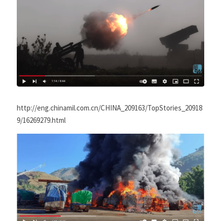
http://eng.chinamil.com.cn/CHINA_209163/TopStories_20918
9/16269279.html