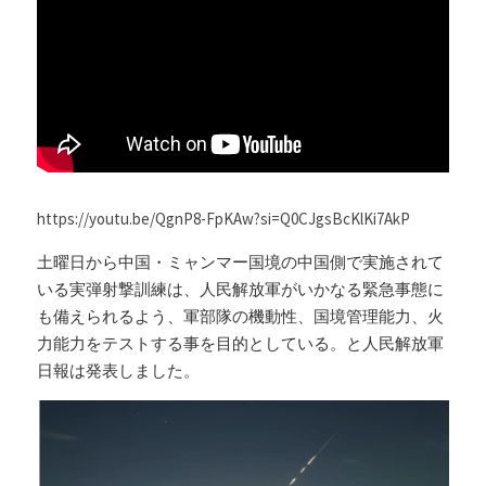
Russia News
Middle East
特集ページ
About Mei
https://youtu.be/QgnP8-FpKAw?si=Q0CJgsBcKlKi7AkP 
Beginner's Content
土曜日から中国・ミャンマー国境の中国側で実施されて
いる実弾射撃訓練は、人民解放軍がいかなる緊急事態に
question corner
も備えられるよう、軍部隊の機動性、国境管理能力、火
力能力をテストする事を目的としている。と人民解放軍
投資
日報は発表しました。
ログイン
/
登録
検索