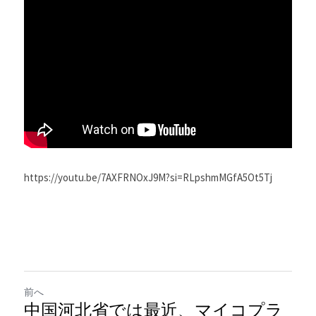
https://youtu.be/7AXFRNOxJ9M?si=RLpshmMGfA5Ot5Tj
前へ
中国河北省では最近、マイコプラ