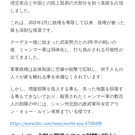
境交差点と中国との陸上貿易の大部分を担う道路を占領
しました。
これは、2021年2月に政権を奪取して以来、政権が被った
最も深刻な後退です。
クーデター後に始まった武装勢力との2年半の戦いの
後、ミャンマー軍は弱体化し、打ち負かされる可能性が
出てきました。
軍事政権は反体制派に空爆や砲撃で応戦し、何千人もの
人々が家を離れる事を余儀なくされています。
しかし、増援部隊を投入する事も、失った地盤を回復す
る事もできないでおり、殺害されたミャンマー軍の数百
人の部隊の中には、シャン州北部の政府軍司令官アウ
ン・キョー・ルイン准将までいる様です。
https://www.bbc.com/news/world-asia-67305690