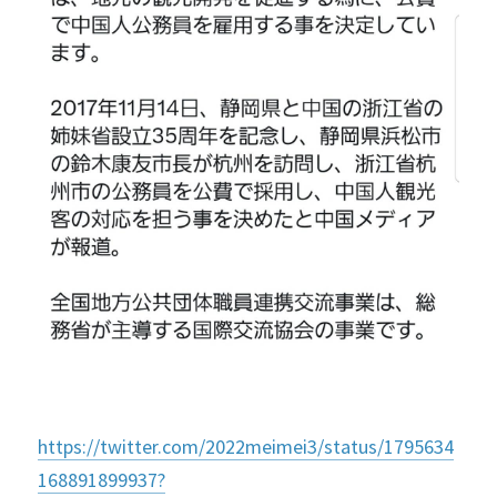
https://twitter.com/2022meimei3/status/1795634
168891899937?