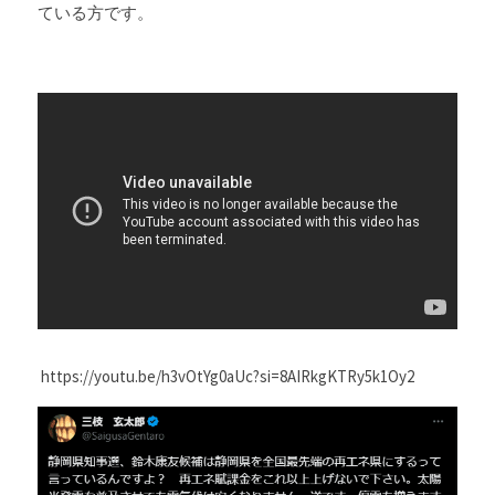
ている方です。
 https://youtu.be/h3vOtYg0aUc?si=8AIRkgKTRy5k1Oy2