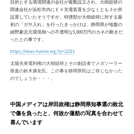
目的とする環境関連の会社が複数設立され、大樹総研の
関連会社が浜松市内にＥＶ充電装置を少なくとも３か所
設置していたそうですが、特捜部が大樹総研に対する最
初の「ガサ入れ」を行ったきっかけは、静岡県が地盤の
細野豪志元環境相への不透明な5,000万円のカネの動きだ
ったとの事です。
https://news-hunter.org/?p=22215
太陽光発電利権の大樹総研とその創設者でメガソーラー
推進の鈴木康友氏、この事を静岡県民はご存じなかった
のでしょうか・・・。
中国メディアは岸田政権は静岡県知事選の敗北
で傷を負ったと、何故か蓮舫の写真を合わせて
喜んでいます