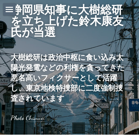
静岡県知事に大樹総研
を立ち上げた鈴木康友
ホーム
氏が当選
Daily News
About Globalists
大樹総研は政治中枢に食い込み太
U.S. News
陽光発電などの利権を貪ってきた
悪名高いフィクサーとして活躍
EuropeNews
し、東京地検特捜部に二度強制捜
China News
査されています
Featured Topics
Photo 
Chanwei
Japan
Southeast Asia