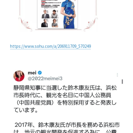
https://www.sohu.com/a/206911709_570249