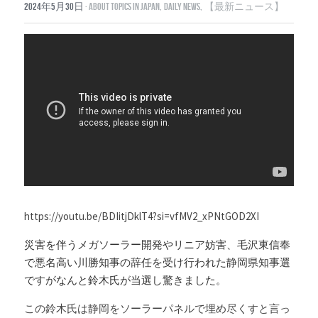
2024年5月30日
·
About topics in Japan,
Daily News,
【最新ニュース】
Russia News
Middle East
特集ページ
About Mei
Beginner's Content
question corner
https://youtu.be/BDIitjDklT4?si=vfMV2_xPNtGOD2XI
投資
災害を伴うメガソーラー開発やリニア妨害、毛沢東信奉
で悪名高い川勝知事の辞任を受け行われた静岡県知事選
ログイン
/
登録
ですがなんと鈴木氏が当選し驚きました。
検索
この鈴木氏は静岡をソーラーパネルで埋め尽くすと言っ