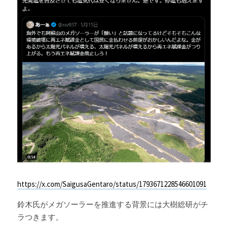
https://x.com/SaigusaGentaro/status/1793671228546601091
鈴木氏がメガソーラーを推進する背景には大樹総研がチ
ラつきます。