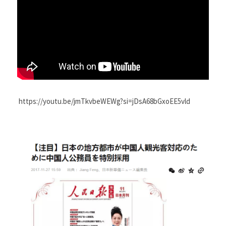
 https://youtu.be/jmTkvbeWEWg?si=jDsA68bGxoEE5vld