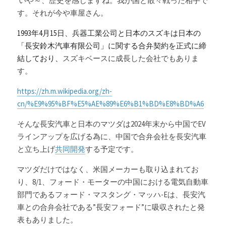
 いや～、歴史を感じますね。我が国と散々戦った相手で
す。それが今や車屋さん。
1993年4月15日、兵器工業公司と日本のスズキは日本の
「長安鈴木汽車有限公司」に関する合弁契約を正式に締
結しており、
スズキベースに成長した会社でもありま
す。
https://zh.m.wikipedia.org/zh-
cn/%E9%95%BF%E5%AE%89%E6%B1%BD%E8%BD%A6
そんな長安汽車と日本のマツダは2024年末から中国でEV
ラインアップを広げる為に、中国で合弁会社を長安汽車
と立ち上げ
共同開発
する予定です。
マツダだけではなく、米国メーカーも取り込まれてお
り、8/1、フォード・モーターの中国における電気自動車
部門であるフォード・マスタング・マッハ-Eは、長安汽
車との合弁会社である”長安フォード”に吸収されたと発
表もありました。