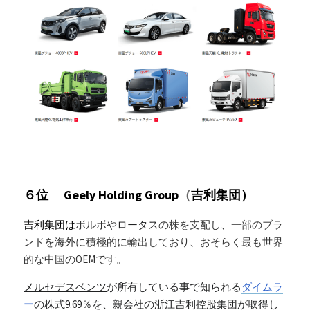
６位　 Geely Holding Group
（
吉利集団）
吉利集団は
ボルボや
ロータス
の株を支配し、一部のブラ
ンドを海外に積極的に輸出しており、おそらく最も世界
的な中国のOEMです。
メルセデスベンツ
が所有している事で知られる
ダイ
ムラ
ー
の株式9.69％を、親会社の浙江吉利控股集団が取得し