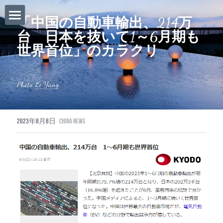
「中国の自動車輸出、214万
台　日本を抜いて1～6月期も
ホーム
世界首位」のカラクリ
Daily News
About Globalists
Photo 
Li Yang
U.S. News
2023年8月8日
·
China News
EuropeNews
China News
Featured Topics
Japan
Southeast Asia