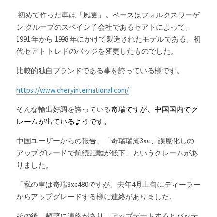
 初めて作った車は「
風雲」。ベースは
フォルクスワーゲ
ン グループのスペイン子会社であるセアトによって、 
1991 年から 1998 年にかけて製造されたモデルである、初
代セアト トレドのバッジを変更したものでした。
比較的独自ブランドである事を誇っている様です。
https://www.cheryinternational.com/
そんな輸出好調を誇っている
奇瑞ですが、中国国内でク
レームが出ているようです。
中国ユーザーからの報告、「奇瑞瑞湖3xe、誤魔化しの
アップグレードで航続距離が低下」というクレームがあ
りました。
「私の車は奇瑞3xe480ですが、去年4月上旬にディーラー
からアップグレードする様に連絡がありました。
その後、頻繁に連絡があり、アップデートすると
バッテ