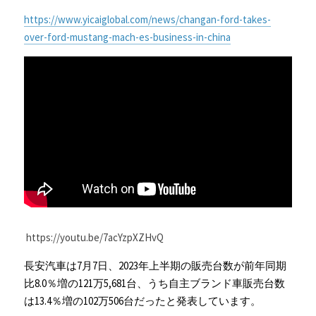
https://www.yicaiglobal.com/news/changan-ford-takes-
over-ford-mustang-mach-es-business-in-china
 https://youtu.be/7acYzpXZHvQ
長安汽車は7月7日、2023年上半期の販売台数が前年同期
比8.0％増の121万5,681台、うち自主ブランド車販売台数
は13.4％増の102万506台だったと発表しています。