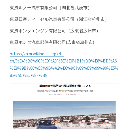
東風ルノー汽車有限公司（湖北省武漢市）
東風日産ディーゼル汽車有限公司（浙江省杭州市）
東風ホンダエンジン有限公司（広東省広州市）
東風ホンダ汽車部件有限公司(広東省恵州市)
https://zh.m.wikipedia.org/zh-
cn/%E4%B8%9C%E9%A3%8E%E6%B1%BD%E8%BD%A6
%E9%9B%86%E5%9B%A2%E6%9C%89%E9%99%90%E5%
85%AC%E5%8F%B8