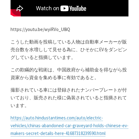
https://youtu.be/wyiRVo_U8iQ
こうした動画を投稿している人物は自動車メーカーが販
売台数を水増しして見せる為に、ひそかにEVをダンピン
グしていると指摘しています。
この欺瞞的な戦術は、中国政府から補助金を得ながら投
資家から資金を集める事に有効であると。
撮影されている車には登録されたナンバープレートが付
いており、販売された様に偽装されていると
指摘されて
います。
https://auto.hindustantimes.com/auto/electric-
vehicles/chinas-abandoned-car-graveyard-holds-chinese-ev-
makers-secret-details-here-41687318239590.html