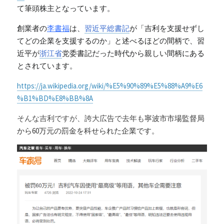
て筆頭株主となっています。
創業者の
李書福
は、
習近平
総書記
が「吉利を支援せずし
てどの企業を支援するのか」と述べるほどの間柄で、習
近平が
浙江省
党委書記だった時代から親しい間柄にある
とされています。
https://ja.wikipedia.org/wiki/%E5%90%89%E5%88%A9%E6
%B1%BD%E8%BB%8A
そんな吉利ですが、誇大広告で去年も
寧波市市場監督局
から60万元の罰金を科せられた企業です。