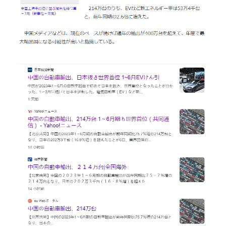
Russia News
Middle East
特集ページ
About Mei
Beginner's Content
question corner
投資
ログイン
/
登録
検索