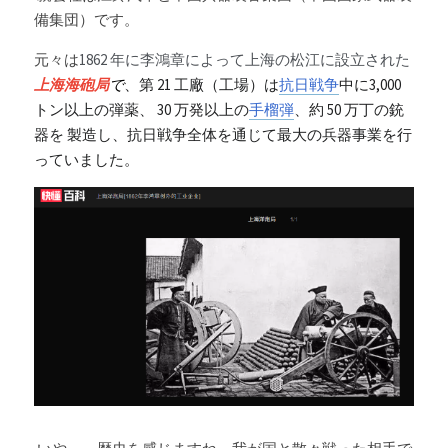
備集団）です。
元々は
1862 年に李鴻章によって上海の松江に設立された
上海海砲局
で
、第 21 工廠（工場）は
抗日戦争
中に3,000 
トン以上の弾薬、 30 万発以上の
手榴弾
、約 50 万丁の銃
器を 製造し、抗日戦争全体を通じて最大の兵器事業を行
っていました。