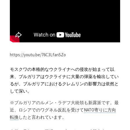
https://youtu.be/76C3LfanSZo
モスクワの本格的なウクライナへの侵攻が始まって以
来、ブルガリアはウクライナに大量の弾薬を輸出してい
るが、ブルガリアにおけるクレムリンの影響力は依然と
して深い。
※ブルガリアのルメン・ラデフ大統領も新露派です。最
近、
ロシアでのワグネル反乱を受けて
NATO寄りに方向
転換
したと言われています。