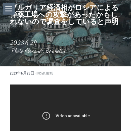
ブルガリア経済相がロシアによる
弾薬工場への攻撃があったかもし
ホーム
れないので調査をしていると声明
Daily News
2023.6.29
About Globalists
 Photo 
Alexandr Bormotin
U.S. News
2023年6月29日
·
Russia News
EuropeNews
China News
Featured Topics
Japan
Southeast Asia