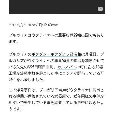
Russia News
Middle East
 https://youtu.be/1Ejc4YuCnxw
特集ページ
ブルガリアはウクライナへの重要な武器輸出国でもあり
ます。
About Mei
ブルガリアの
ボグダン・ボグダノフ経済相
は月曜日、ブ
Beginner's Content
ルガリアがウクライナへの軍事物資の輸出を加速させて
いる矢先の6/25日曜日未明、
カルノバト
の町にある武器
question corner
工場が爆発事故を起こした事にロシアが関与している可
能性を示唆しました。
投資
この爆発事件は、ブルガリア当局がウクライナに輸出さ
ログイン
/
登録
れる弾薬が保管されている武器庫で、近年同様の事件が
相次いで発生している事を調査している最中に起きたよ
検索
うです。