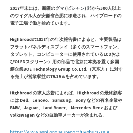
2017年末には、新疆の
グマ (ピシャン) 郡
から500人以上
のウイグル人が安徽省合肥に移送され、ハイブロードの
電子工場で働き始めています。
Highbroad
の2018年の年次報告書によると、主要製品は
フラットパネルディスプレイ（多くのスマートフォン、
タブレット、コンピューターに使用されているLCDおよ
びOLEDスクリーン）用の部品で北京に本拠を置く多国
籍企業BOE Technology Group Co. Ltd.（京东方）に対す
る売上が営業収益の79.19％を占めています。
Highbroad の求人広告によれば、Highbroad の最終顧客
には Dell、Lenovo、Samsung、Sony などの有名企業や 
BMW、Jaguar、Land Rover、 Mercedes-Benz および 
Volkswagen などの自動車メーカーが含まれる。
https://www.aspi.org.au/report/uyghurs-sale