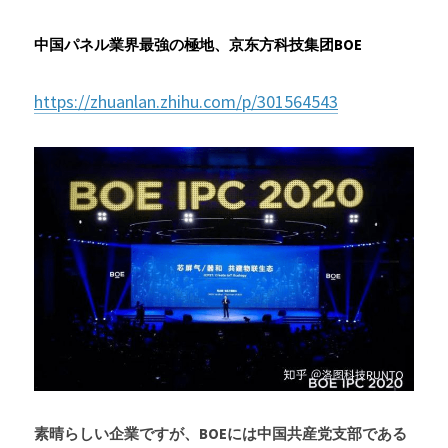
中国パネル業界最強の極地、京东方科技集团BOE
https://zhuanlan.zhihu.com/p/301564543
素晴らしい企業ですが、BOEには中国共産党支部である