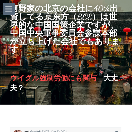
河野家の北京の会社に40%出
資してる京东方（BOE）は世
ホーム
界的な中国国策企業ですが、
中国中央軍事委員会参謀本部
Daily News
が立ち上げた会社でもありま
About Globalists
す
U.S. News
EuropeNews
ウイグル強制労働にも関与　
大丈
夫？
China News
Featured Topics
Japan
Southeast Asia