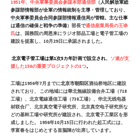
1951年、中央軍事委員会参謀本部通信部
（
人民解放軍総
参謀部情報部が全軍の情報統制を主導・管理しており、
中央軍事委員会合同参謀部情報通信局
が管轄。主な仕事
は通信の確保と戦争の準備
）部長で
通信産業局長の王诤
氏
は、国務院の周恩来にラジオ部品工場と電子管工場の
建設を提案し、10月29日に承認されました。
 北京電子管工場は第1次5カ年計画で設立され、
ソ連が支
援した156の重要プロジェクトの1つ
。
工場は1956年7月までに
北京市朝阳区
酒仙桥地区に建設
されており、 この地域には華北無線設備合弁工場（718
工場）、北京電線通信工場（738工場）、华北无线电器
材联合厂、北京真空電子研究所、北京真空电子研究所な
どの基幹工場や研究所が建設され、北京電子工業区を形
成しました。 1956年10月15日に行われた起工式には、
李富春をはじめとする首脳陣が出席しています。