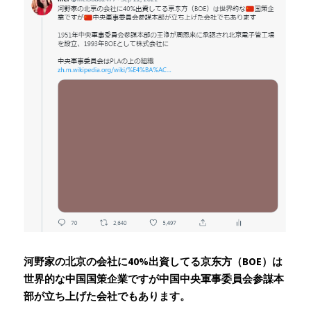
Russia News
Middle East
特集ページ
About Mei
Beginner's Content
question corner
投資
ログイン
/
登録
河野家の北京の会社に40%出資してる京东方（BOE）は
世界的な中国国策企業ですが中国中央軍事委員会参謀本
検索
部が立ち上げた会社でもあります。