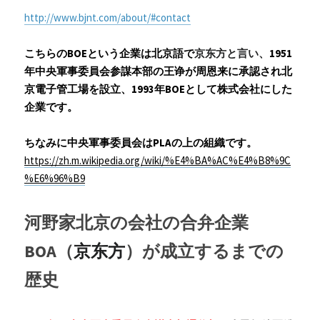
http://www.bjnt.com/about/#contact
こちらのBOEという企業は北京語で
京东方と言い、
1951
年中央軍事委員会参謀本部の王诤が周恩来に承認され北
京電子管工場を設立、1993年BOEとして株式会社にした
企業です。
ちなみに中央軍事委員会はPLAの上の組織です。
https://zh.m.wikipedia.org/wiki/%E4%BA%AC%E4%B8%9C
%E6%96%B9
河野家北京の会社の合弁企業
BOA（
京东方
）が成立するまでの
歴史