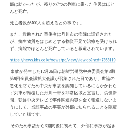
部は助かったが、残りの7つの列車に乗った住民はほと
んど死亡。
死亡者数が400人を超えるとの事です。
また、救助された重傷者は丹川市の病院に護送された
が、抗生物質をはじめとする物資不足で治療を受けられ
ず、病院でほとんど死亡していると報道されています。
https://news.kbs.co.kr/news/pc/view/view.do?ncd=7868119
 事故が発生した12月26日は朝鮮労働党中央委員会第8期
第9回全員会議拡大会議が召集された日であり、世論の
悪化を防ぐため中央が事故を認知しているにもかかわら
ず列車が転覆した丹川一帯を非常区域と宣言し、労働新
聞、朝鮮中央テレビで事件関連内容を全く報道しないよ
うにして、当該事故の事実が外部に知られることを隠蔽
していた様です。
 そのため事故から3週間後に初めて、外部に事故が起き