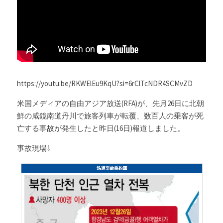
Russia News
Middle East
特集ページ
https://youtu.be/RKWElEu9KqU?si=6rClTcNDR4SCMvZD
About Mei
米国メディアの自由アジア放送(RFA)が、先月26日に北朝
Beginner's Content
鮮の咸鏡南道丹川で旅客列車が転覆、数百人の乗客が死
亡する事故が発生したと昨日(16日)報道しました。
question corner
事故現場⇩
投資
ログイン
/
登録
検索