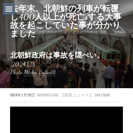
去年末、北朝鮮の列車が転覆
し400人以上が死亡sする大事
ホーム
故を起こしていた事が分かり
ました
Daily News
About Globalists
北朝鮮政府は事故を隠ぺい。
U.S. News
 2024.1.18
Photo 
Micha Brändli
EuropeNews
China News
2024年1月19日
·
Southeast Asia,
【最新ニュース】,
Daily News
Featured Topics
Japan
Southeast Asia