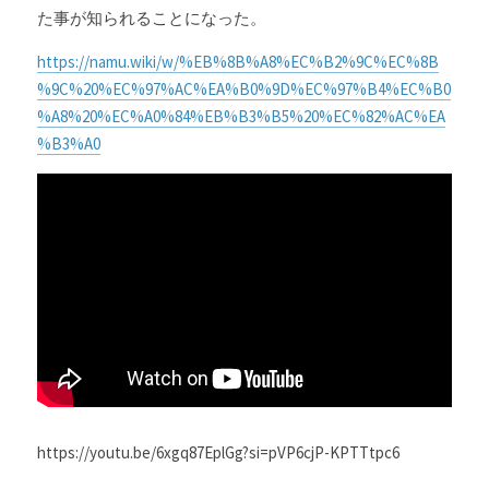
た事が知られることになった。
https://namu.wiki/w/%EB%8B%A8%EC%B2%9C%EC%8B
%9C%20%EC%97%AC%EA%B0%9D%EC%97%B4%EC%B0
%A8%20%EC%A0%84%EB%B3%B5%20%EC%82%AC%EA
%B3%A0
https://youtu.be/6xgq87EplGg?si=pVP6cjP-KPTTtpc6