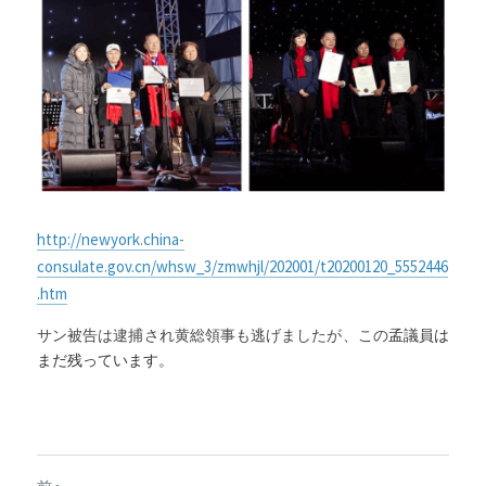
http://newyork.china-
consulate.gov.cn/whsw_3/zmwhjl/202001/t20200120_5552446
.htm
サン被告は逮捕され黄総領事も逃げましたが、この
孟議員は
まだ残っています。