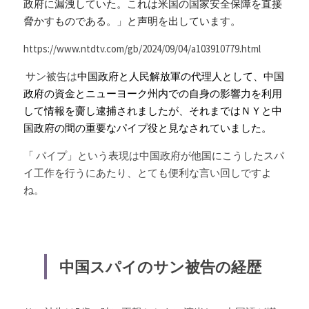
政府に漏洩していた。これは米国の国家安全保障を直接
脅かすものである。」と声明を出しています。
https://www.ntdtv.com/gb/2024/09/04/a103910779.html
 サン被告は
中国政府と人民解放軍の代理人として、中国
政府の資金とニューヨーク州内での自身の影響力を利用
して情報を齎し逮捕されましたが、それまではＮＹと中
国政府の間の重要なパイプ役と見なされていました。
「 パイプ」という表現は中国政府が他国にこうしたスパ
イ工作を行うにあたり、とても便利な言い回しですよ
ね。
中国スパイのサン被告の経歴