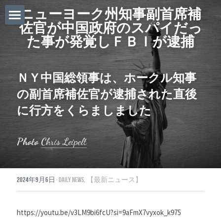
ニューヨーク州知事副首席補
佐官が中国政府のスパイだっ
ホーム
た事が発覚しＦＢＩが逮捕
Daily News
ＮＹ中国総領事は、ホークル知事
About Globalists
の副首席補佐官が逮捕された直後
U.S. News
に行方をくらましました
EuropeNews
Photo 
Chris Leipelt
China News
Featured Topics
2024年9月6日
·
Daily News,
【最新ニュース】
Japan
https://youtu.be/v3LM9bi6fcU?si=9aFmX7vyxok_k975
Southeast Asia