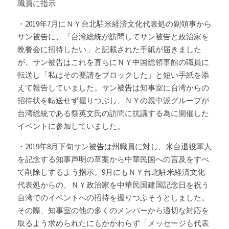
職員に指示
・2019年7月にＮＹ
台北駐米経済文化代表処
の副領事から
サン被告に、「台湾総統が訪問してサン被告と政治家を
晩餐会に招待したい」と記載された手紙が届きました
が、サン被告はこれを直ちにＮＹ中国総領事館の職員に
転送し「私はその要請をブロックした」と短い手紙を添
えて報告していました。サン被告は知事室に台湾からの
招待状を転送せず握りつぶし、ＮＹの親中派グループが
台湾総統である祭英文氏の訪問に抗議する為に開催した
イベントに参加していました。
・2019年8月下旬サン被告は州職員に対し、米台退役軍人
を記念する知事声明の草案から中華民国への言及をすべ
て削除しするよう指示。9月にも
ＮＹ台北駐米経済文化
代表処からの、
ＮＹ政治家を中華民国建国記念日を祝う
台湾でのイベントへの招待を握りつぶそうとしました。 
その際、知事室の他の多くのメンバーから適切な対応を
取るよう求められたにもかかわらず「メッセージも代表