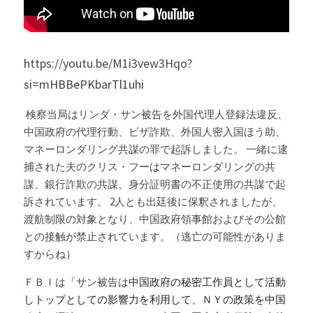
https://youtu.be/M1i3vew3Hqo?
si=mHBBePKbarTl1uhi
 検察当局は
リンダ・サン被告
を外国代理人登録法違反、
中国政府の代理行動、ビザ詐欺、外国人密入国ほう助、
マネーロンダリング共謀の罪で起訴しました。 一緒に逮
捕された夫のクリス・フーはマネーロンダリングの共
謀、銀行詐欺の共謀、身分証明書の不正使用の共謀で起
訴されています。 2人とも出廷後に保釈されましたが、
渡航制限の対象となり、中国政府領事館およびその公館
との接触が禁止されています。（逃亡の可能性がありま
すからね）
ＦＢＩは「
サン被告は
中国政府の秘密工作員として活動
しトップとしての影響力を利用して、ＮＹの政策を中国