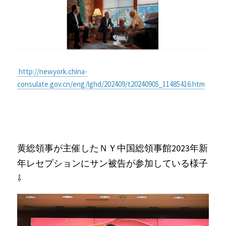
 http://newyork.china-
consulate.gov.cn/eng/lghd/202409/t20240905_11485416.htm
黄総領事が主催したＮＹ中国総領事館2023年新
年レセプションにサン被告が参加している様子
⇩