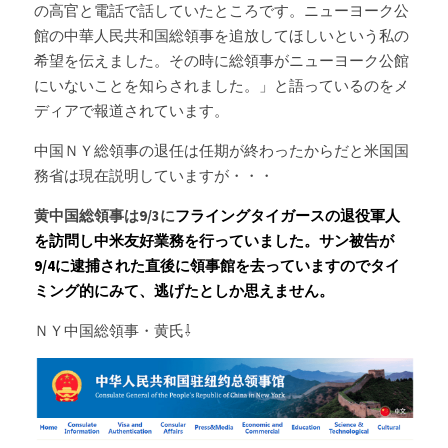
の高官と電話で話していたところです。ニューヨーク公
館の中華人民共和国総領事を追放してほしいという私の
希望を伝えました。その時に総領事がニューヨーク公館
にいないことを知らされました。」と語っているのをメ
ディアで報道されています。
中国ＮＹ総領事の退任は任期が終わったからだと米国国
務省は現在説明していますが・・・
黄中国総領事は9/3に
フライングタイガースの退役軍人
を訪問し中米友好業務を行っていました。サン被告が
9/4に逮捕された直後に領事館を去っていますのでタイ
ミング的にみて、逃げたとしか思えません。
ＮＹ中国総領事・黄氏⇩