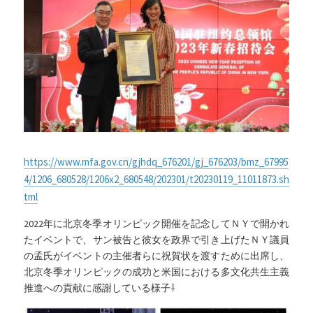
https://www.mfa.gov.cn/gjhdq_676201/gj_676203/bmz_67995
4/1206_680528/1206x2_680548/202301/t20230119_11011873.sh
tml
2022年に北京冬季オリンピック開催を記念してＮＹで開かれ
たイベントで、サン被告と彼女を政界で引き上げたＮＹ議員
の孟氏がイベントの主催者らに祝賀状を渡すために出席し、
北京冬季オリンピックの成功と米国における多文化共生主義
推進への貢献に感謝している様子⇩