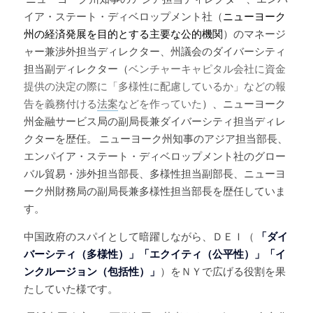
イア・ステート・ディベロップメント社（
ニューヨーク
州の経済発展を目的とする主要な公的機関
）のマネージ
ャー兼渉外担当ディレクター、州議会のダイバーシティ
担当副ディレクター（
ベンチャーキャピタル会社に資金
提供の決定の際に「多様性に配慮しているか」などの報
告を義務付ける
法案
などを作っていた
）、ニューヨーク
州金融サービス局の副局長兼ダイバーシティ担当ディレ
クターを歴任。 ニューヨーク州知事のアジア担当部長、
エンパイア・ステート・ディベロップメント社のグロー
バル貿易・渉外担当部長、多様性担当副部長、ニューヨ
ーク州財務局の副局長兼多様性担当部長を歴任していま
す。
中国政府のスパイとして暗躍しながら、ＤＥＩ（
「ダイ
バーシティ（多様性）」「エクイティ（公平性）」「イ
ンクルージョン（包括性）」
）をＮＹで広げる役割を果
たしていた様です。