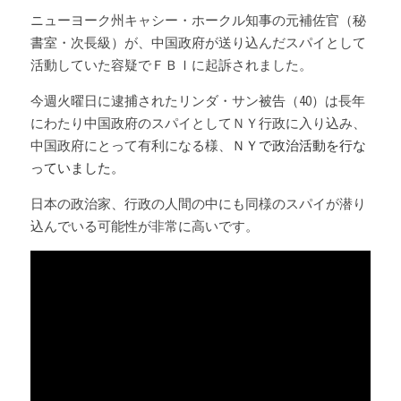
ニューヨーク州キャシー・ホークル知事の元補佐官（秘
Russia News
書室・次長級）が、中国政府が送り込んだスパイとして
活動していた容疑でＦＢＩに起訴されました。
Middle East
今週火曜日に逮捕されたリンダ・サン被告（40）は長年
特集ページ
にわたり中国政府のスパイとしてＮＹ行政に入り込み、
中国政府にとって有利になる様、
ＮＹで政治活動を行な
About Mei
っていました。
日本の政治家、行政の人間の中にも同様のスパイが潜り
Beginner's Content
込んでいる可能性が非常に高いです。
question corner
投資
ログイン
/
登録
検索