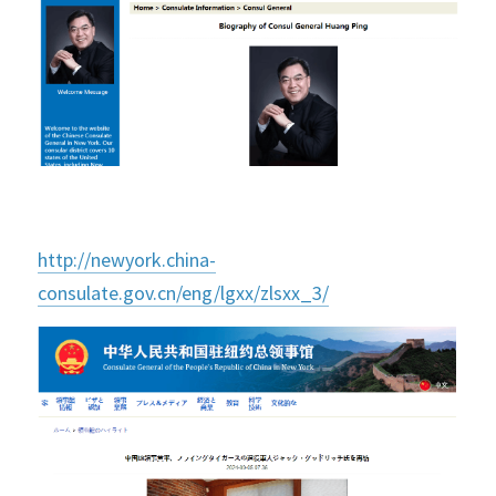
http://newyork.china-
consulate.gov.cn/eng/lgxx/zlsxx_3/