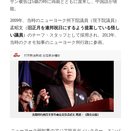
サン被告は5歳の時に両親とともに渡米し、中国語が堪
能。
2009年、当時のニューヨーク州下院議員（現下院議員）
孟昭文（
旧正月を連邦祝日にするよう提案している怪し
い議員
）
のチーフ・スタッフとして採用され、2012年、
当時のクオモ知事のニューヨーク州行政に参画。
 ニューヨーク州知事のアジア担当ディレクター、エンパ