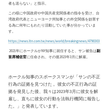
者も送らない」と指示。
この様に中国政府や中国共産党関係者の指令を受け、台
湾政府代表とニューヨーク州知事との外交関係を妨害す
る為に何年にもわたり活動していた事が分かっていま
す。
https://news.ltn.com.tw/news/world/breakingnews/4790303
 2021年に
ホークル
がNY知事に就任すると、サン被告は
副
首席補佐官
に任命され、その後2023年3月に解雇。
ホークル知事
のスポークスマンが「サンの不正
行為の証拠を見つけた 。
彼女の不正行為の証
拠を発見した後、我々は2023年3月に彼女を解
雇し、直ちに彼女の行動を法執行機関に報告し
た。
」と発表しています。