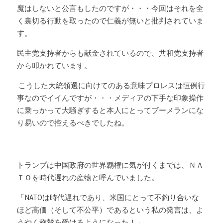
魔はしないと公言もしたのですが・・・今回はそれを全
く裏切る行動を取ったので仁義が無いと批判されていま
す。
民主党支持者からも献金されているので、共和党支持者
から叩かれています。
 こうした大統領選に向けてのある意味プロレスは恒例行
事なのでイイんですが・・・メディアの下手な印象操作
に乗っかって大騒ぎすると本人にとってブーメランにな
り易いので控えるべきでしたね。
トランプは中国政府の世界覇権に気が付くまでは、ＮＡ
ＴＯを時代遅れの産物と呼んでいました。
「NATOは時代遅れであり、米国にとって不釣り合いな
ほど高価（そして不公平）であるという私の発言は、よ
うやく称賛を受けるようになった！」