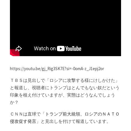
Russia News
Middle East
特集ページ
About Mei
Beginner's Content
https://youtu.be/gj_Rig3SK7E?si=-0omA-z_J1epj2or
ＴＢＳは見出しで「ロシアに攻撃する様にけしかけた」
question corner
と報道し、視聴者にトランプはとんでもない奴だという
投資
印象を植え付けていますが、実態はどうなんでしょう
か？
ログイン
/
登録
ＣＮＮは直球で「
トランプ前大統領、ロシアのＮＡＴＯ
侵攻促す発言
」と見出しを付けて報道しています。
検索