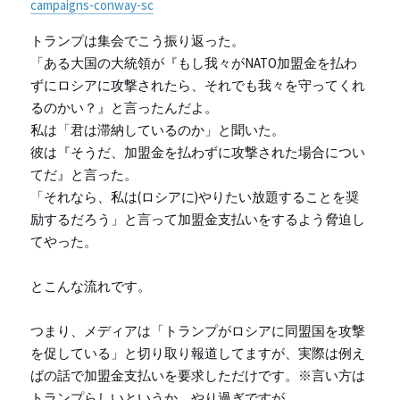
campaigns-conway-sc
トランプは集会でこう振り返った。
「ある大国の大統領が『もし我々がNATO加盟金を払わ
ずにロシアに攻撃されたら、それでも我々を守ってくれ
るのかい？』と言ったんだよ。
私は「君は滞納しているのか」と聞いた。
彼は『そうだ、加盟金を払わずに攻撃された場合につい
てだ』と言った。
「それなら、私は(ロシアに)やりたい放題することを奨
励するだろう」と言って加盟金支払いをするよう脅迫し
てやった。
とこんな流れです。
つまり、メディアは「トランプがロシアに同盟国を攻撃
を促している」と切り取り報道してますが、実際は例え
ばの話で加盟金支払いを要求しただけです。※言い方は
トランプらしいというか、やり過ぎですが。