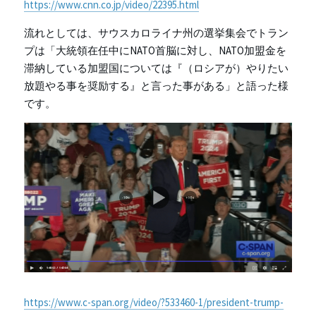
https://www.cnn.co.jp/video/22395.html
流れとしては、サウスカロライナ州の選挙集会でトラン
プは「大統領在任中にNATO首脳に対し、NATO加盟金を
滞納している加盟国については『（ロシアが）やりたい
放題やる事を奨励する』と言った事がある」と語った様
です。
https://www.c-span.org/video/?533460-1/president-trump-