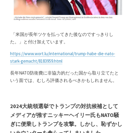
 「米国が長年ツケを払ってきた後なのですっきりし
た。」と付け加えています。
https://www.wort.lu/international/trump-habe-die-nato-
stark-gemacht/8183959.html
長年NATO防衛費に非協力的だった国から取り立てたと
いう面では、むしろ評価されるべきかもしれません。
2024大統領選挙でトランプの対抗候補として
メディアが推すニッキーヘイリー氏もNATO騒
ぎに便乗しトランプを攻撃。しかし、恥ずかし
いカウンターを食らってしまいました。