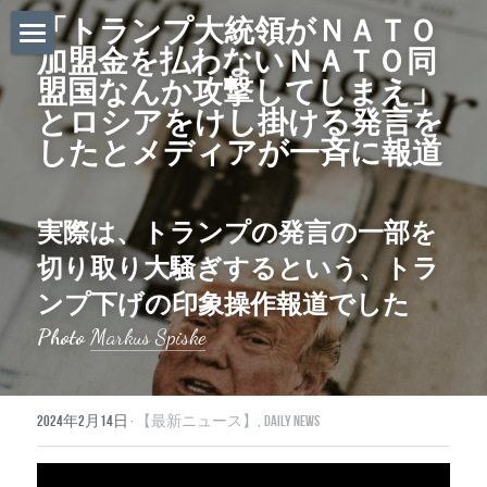
「トランプ大統領がＮＡＴＯ
加盟金を払わないＮＡＴＯ同
ホーム
盟国なんか攻撃してしまえ」
とロシアをけし掛ける発言を
Daily News
したとメディアが一斉に報道
About Globalists
U.S. News
実際は、トランプの発言の一部を
切り取り大騒ぎするという、トラ
EuropeNews
ンプ下げの印象操作報道でした
China News
Photo 
Markus Spiske
Featured Topics
2024年2月14日
·
【最新ニュース】,
Daily News
Japan
Southeast Asia