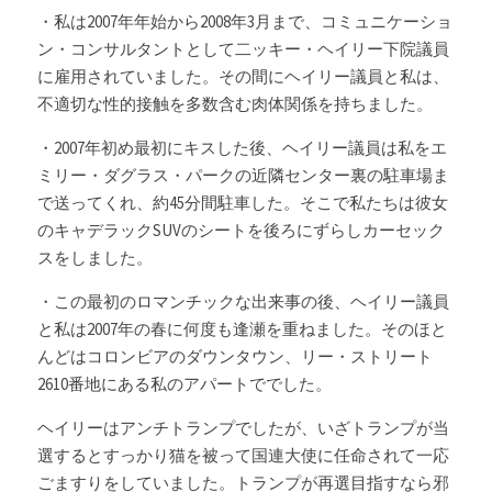
・私は2007年年始から2008年3月まで、コミュニケーショ
ン・コンサルタントとして二ッキー・ヘイリー下院議員
に雇用されていました。その間にヘイリー議員と私は、
不適切な性的接触を多数含む肉体関係を持ちました。
・2007年初め最初にキスした後、ヘイリー議員は私をエ
ミリー・ダグラス・パークの近隣センター裏の駐車場ま
で送ってくれ、約45分間駐車した。そこで私たちは彼女
のキャデラックSUVのシートを後ろにずらしカーセック
スをしました。
・この最初のロマンチックな出来事の後、ヘイリー議員
と私は2007年の春に何度も逢瀬を重ねました。そのほと
んどはコロンビアのダウンタウン、リー・ストリート
2610番地にある私のアパートででした。
ヘイリーはアンチトランプでしたが、いざトランプが当
選するとすっかり猫を被って国連大使に任命されて一応
ごますりをしていました。トランプが再選目指すなら邪