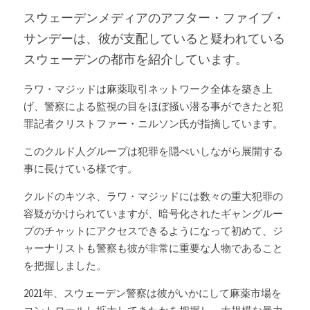
スウェーデンメディアの
アフター・ファイブ・
サンデーは、彼が支配していると疑われている
スウェーデンの都市を紹介しています。
ラワ・マジッドは麻薬取引ネットワーク全体を築き上
げ、警察による監視の目をほぼ掻い潜る事ができたと犯
罪記者クリストファー・ニルソン氏が指摘しています。
このクルド人グループは犯罪を隠ぺいしながら展開する
事に長けている様です。
クルドのキツネ、ラワ・マジッドには数々の重大犯罪の
容疑がかけられていますが、暗号化されたギャングルー
プのチャットにアクセスできるようになって初めて、ジ
ャーナリストも警察も彼が非常に重要な人物であること
を把握しました。
2021年、
スウェーデン
警察は彼がいかにして麻薬市場を