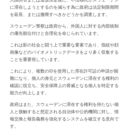
に滞在しようとするのを減らす為に政府は法定制限期間
を延長、または撤廃すべきかどうかを調査します。
スウェーデン警察は政府から、外国人に対する内部統制
の優先順位付けと合理化を命じられています。
これは影の社会と闘う上で重要な要素であり、指紋や顔
画像などのバイオメトリックデータをより多く収集する
ことを重要視しています。
これにより、複数のIDを使用した滞在許可証の申請が困
難になり、個人の身元とスウェーデンに滞在する権利の
確認に役立ち、安全保障上の脅威となる個人を特定する
能力が向上します。
政府はまた、スウェーデンに滞在する権利を持たない個
人と接触すると想定される自治体や公的機関に対し、情
報交換と報告義務を強化するシステムを確立する意向で
す。