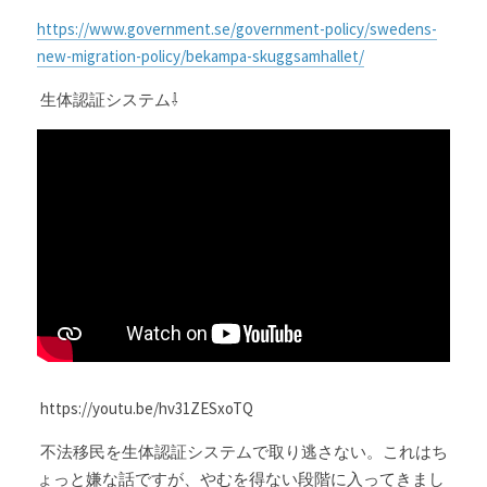
https://www.government.se/government-policy/swedens-
new-migration-policy/bekampa-skuggsamhallet/
 生体認証システム⇩
 https://youtu.be/hv31ZESxoTQ
 不法移民を生体認証システムで取り逃さない。これはち
ょっと嫌な話ですが、やむを得ない段階に入ってきまし