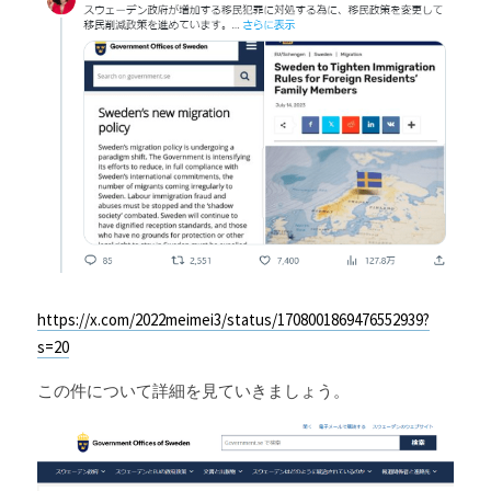
Russia News
Middle East
特集ページ
About Mei
Beginner's Content
question corner
https://x.com/2022meimei3/status/1708001869476552939?
s=20
投資
この件について詳細を見ていきましょう。
ログイン
/
登録
検索