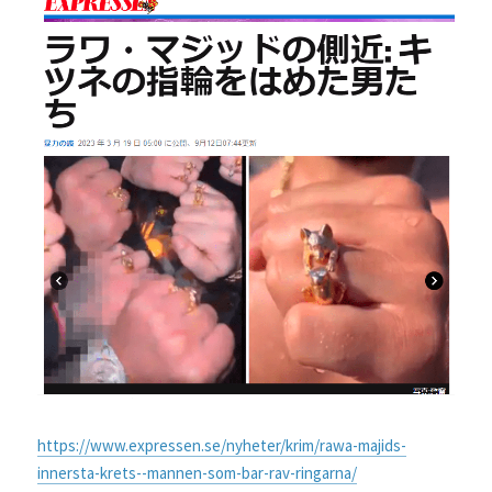
https://www.expressen.se/nyheter/krim/rawa-majids-
innersta-krets--mannen-som-bar-rav-ringarna/