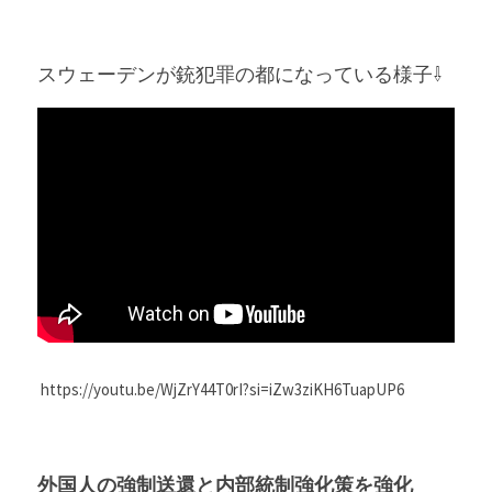
スウェーデンが銃犯罪の都になっている様子⇩
 https://youtu.be/WjZrY44T0rI?si=iZw3ziKH6TuapUP6
外国人の強制送還と内部統制強化策を強化