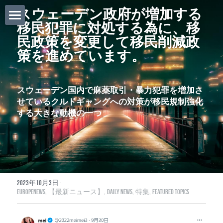
スウェーデン政府が増加する
移民犯罪に対処する為に、移
ホーム
民政策を変更して移民削減政
策を進めています。
Daily News
About Globalists
スウェーデン国内で麻薬取引・暴力犯罪を増加さ
せているクルドギャングへの対策が移民規制強化
U.S. News
する大きな動機の一つ
EuropeNews
China News
Featured Topics
2023年10月3日
·
EuropeNews,
【最新ニュース】,
Daily News,
特集,
Featured Topics
Japan
Southeast Asia