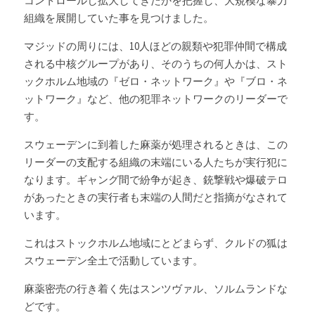
コントロールし拡大してきたかを把握し、大規模な暴力
組織を展開していた事を見つけました。
マジッドの周りには、10人ほどの親類や犯罪仲間で構成
される中核グループがあり、そのうちの何人かは、スト
ックホルム地域の『ゼロ・ネットワーク』や『ブロ・ネ
ットワーク』など、他の犯罪ネットワークのリーダーで
す。
スウェーデンに到着した麻薬が処理されるときは、この
リーダーの支配する組織の末端にいる人たちが実行犯に
なります。ギャング間で紛争が起き、銃撃戦や爆破テロ
があったときの実行者も末端の人間だと指摘がなされて
います。
これはストックホルム地域にとどまらず、クルドの狐は
スウェーデン全土で活動しています。
麻薬密売の行き着く先はスンツヴァル、ソルムランドな
どです。