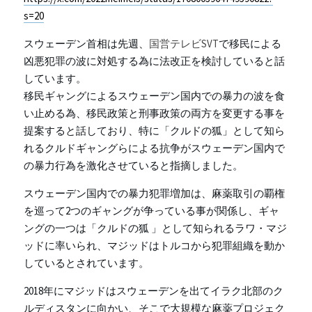
s=20
スウェーデン首相は先週、
国営テレビSVT
で移民による
凶悪犯罪の波に対処する為に法改正を検討していると話
しています。
移民ギャングによるスウェーデン国内での暴力の波を食
い止める為、移民政策と刑事政策の両方を変更する事を
提案すると話しており、特に「クルドの狐」として知ら
れるクルドギャングらによる抗争がスウェーデン国内で
の暴力行為を激化させていると指摘しました。
スウェーデン国内での暴力犯罪増加は、麻薬取引の覇権
を巡って2つのギャングが争っている事が関係し、ギャ
ングの一つは「クルドの狐 」として知られるラワ・マジ
ッドに率いられ、マジッドはトルコから犯罪組織を動か
しているとされています。
2018年にマジッドはスウェーデンを出てイラク北部のク
ルディスタンに向かい、そこで大規模な麻薬プロジェク