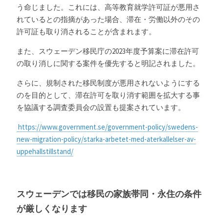
う命じました。これには、高等教育就学許可証が悪用さ
れているとの指摘があった場合、滞在・労働以外のその
許可証も取り消されることが含まれます。
また、スウェーデン移民庁の2023年度予算案に滞在許可
の取り消しに関する案件を優先すると明記されました。
さらに、規制された移民制度が悪用されないようにする
のを目的として、滞在許可を取り消す範囲を拡大する事
を協議する調査委員会の設置も提案されています。
 https://www.government.se/government-policy/swedens-
new-migration-policy/starka-arbetet-med-aterkallelser-av-
uppehallstillstand/
スウェーデンでは
移民の家族帯同・永住の条件
が厳しくなります