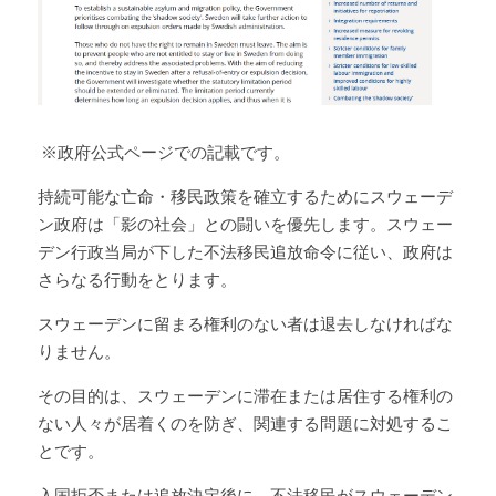
 ※政府公式ページでの記載です。
持続可能な亡命・移民政策を確立するために
スウェーデ
ン
政府は「影の社会」との闘いを優先します。スウェー
デン行政当局が下した不法移民追放命令に従い、政府は
さらなる行動をとります。
スウェーデンに留まる権利のない者は退去しなければな
りません。
その目的は、スウェーデンに滞在または居住する権利の
ない人々が居着くのを防ぎ、関連する問題に対処するこ
とです。
入国拒否または追放決定後に、不法移民がスウェーデン