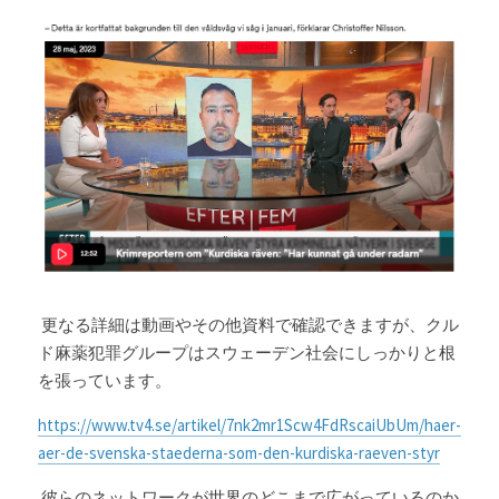
 更なる詳細は動画やその他資料で確認できますが、クル
ド麻薬犯罪グループは
スウェーデン社会にしっかりと根
を張っています。
https://www.tv4.se/artikel/7nk2mr1Scw4FdRscaiUbUm/haer-
aer-de-svenska-staederna-som-den-kurdiska-raeven-styr
 彼らのネットワークが世界のどこまで広がっているのか