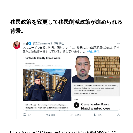
移民政策を変更して移民削減政策が進められる
背景。
https://x.com/2022meimei3/status/1708003964749590822?