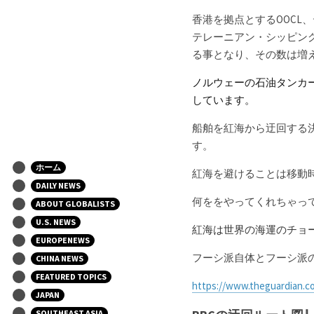
香港を拠点とするOOCL
テレーニアン・シッピン
る事となり、その数は増
ノルウェーの石油タンカ
しています。
船舶を紅海から迂回する
す。
ホーム
紅海を避けることは移動
DAILY NEWS
何ををやってくれちゃっ
ABOUT GLOBALISTS
U.S. NEWS
紅海は世界の海運のチョ
EUROPENEWS
フーシ派自体とフーシ派
CHINA NEWS
FEATURED TOPICS
https://www.theguardian.co
JAPAN
SOUTHEAST ASIA