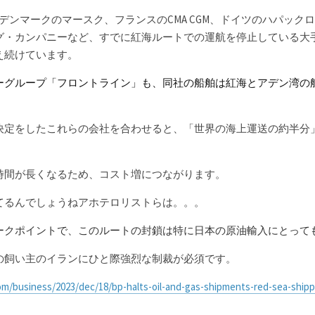
、デンマークのマースク、フランスのCMA CGM、ドイツのハパック
グ・カンパニーなど、すでに紅海ルートでの運航を停止している大
え続けています。
ーグループ「フロントライン」も、同社の船舶は紅海とアデン湾の
決定をしたこれらの会社を合わせると、「世界の海上運送の約半分
時間が長くなるため、コスト増につながります。
てるんでしょうねアホテロリストらは。。。
ークポイントで、このルートの封鎖は特に日本の原油輸入にとって
の飼い主のイランにひと際強烈な制裁が必須です。
m/business/2023/dec/18/bp-halts-oil-and-gas-shipments-red-sea-shipp