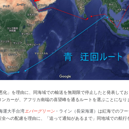
の悪化」を理由に、同海域での輸送を無期限で停止したと発表してお
タンカーが、アフリカ南端の喜望峰を通るルートを選ぶことになり
海運大手台湾
エバーグリーン
・ライン（長栄海運）
は紅海でのフー
安全への配慮を理由に、「追って通知があるまで」同地域での航行