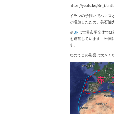
https://youtu.be/k5-_iJuh
イランの子飼いでハマス
が増加したため、
英石油
※
BP
は世界市場全体では第
を運営しています。米国
す。
なのでこの影響は大きく