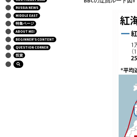
BBCの迂回ルート図⇩
RUSSIA NEWS
MIDDLE EAST
特集ページ
ABOUT MEI
BEGINNER'S CONTENT
QUESTION CORNER
投資