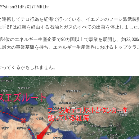
tLY?si=sm31dFzX17TMRLhr
と連携してテロ行為を紅海で行っている、イエメンのフーシ派武装
大手BPは
紅海を経由する石油とガスのすべての出荷を停止しました
4位のエネルギー生産企業で90カ国以上で事業を展開し、約22,00
に最大の事業基盤を持ち、エネルギー生産業界におけるトップクラ
なってくるかもしれません。