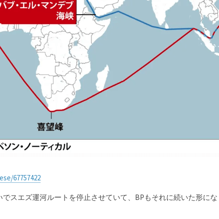
ese/67757422
いでスエズ運河ルートを停止させていて、BPもそれに続いた形にな