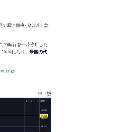
更で原油価格が3％以上急
ての航行を一時停止した
7％高になり、
米国の代
routings