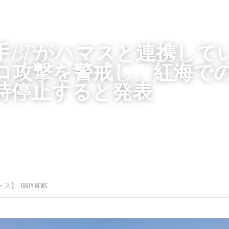
手BPがハマスと連携して
ロ攻撃を警戒し、紅海で
時停止すると発表
ス】,
Daily News