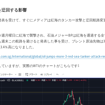
を迂回する影響
発表を受けて、すぐにメディアは紅海のタンカー攻撃と迂回航路変
。
今週月曜日に紅海で襲撃され、石油メジャーBPは紅海を通過する全
週末この航路を避けると発表した事を受け、ブレント原油先物は3.
3.4％高になりました。
com.sg/international/global/oil-jumps-more-3-red-sea-tanker-attack-re
ていますが、実際のWTIのチャートがこちらです⇩