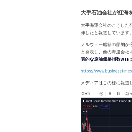
大手石油会社が紅海
大手海運会社のこうした
伸したと報道しています
ノルウェー船籍の船舶が
と発表し、他の海運会社も
表的な原油価格指数WTI
は
https://www.businesstimes.
メディアはこの様に報道し