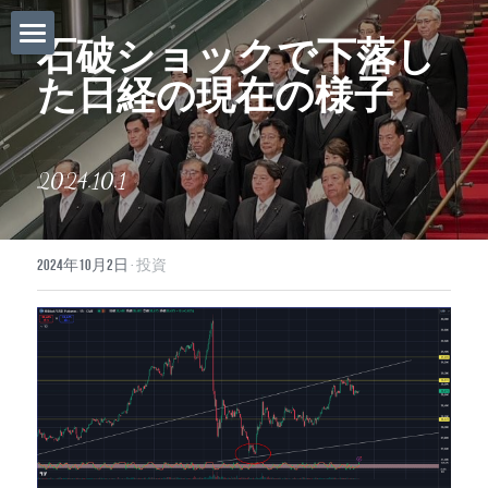
石破ショックで下落し
ホーム
た日経の現在の様子
Daily News
About Globalists
2024.10.1
U.S. News
2024年10月2日
·
投資
EuropeNews
China News
Featured Topics
Japan
Southeast Asia