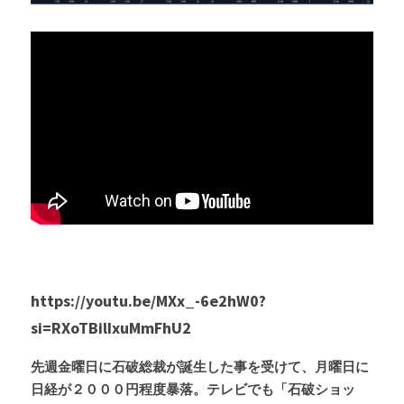
Russia News
Middle East
特集ページ
About Mei
Beginner's Content
question corner
投資
https://youtu.be/MXx_-6e2hW0?
si=RXoTBilIxuMmFhU2
ログイン
/
登録
先週金曜日に石破総裁が誕生した事を受けて、月曜日に
検索
日経が２０００円程度暴落。テレビでも「石破ショッ