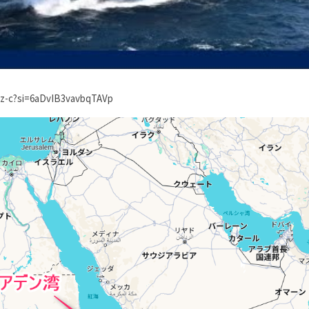
Oz-c?si=6aDvIB3vavbqTAVp