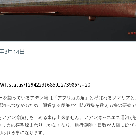
s_WT/status/1294229168591273985?s=20
運河へつながるため、通過する船舶が年間2万隻を数える海の要衝
もアデン湾航行を止める事は出来ません。アデン湾～スエズ運河が
フリカの喜望峰まわりしかなくなり、航行距離・日数が大幅に延び
切られる事になります。