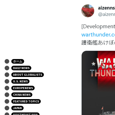
ホーム
DAILY NEWS
ABOUT GLOBALISTS
U.S. NEWS
EUROPENEWS
CHINA NEWS
FEATURED TOPICS
JAPAN
SOUTHEAST ASIA