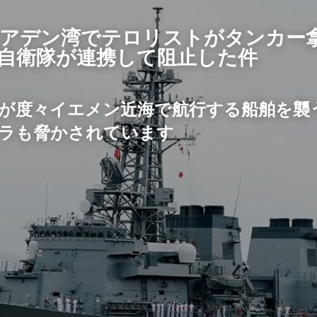
アデン湾で
テロリストがタンカー
自衛隊が連携して阻止した件
が度々イエメン近海で航行する船舶を襲
ラも脅かされています