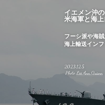
イエメン沖の
米海軍と海上
フーシ派や海賊
海上輸送インフ
2023.12.5
 Photo 
Lee Ann Quann