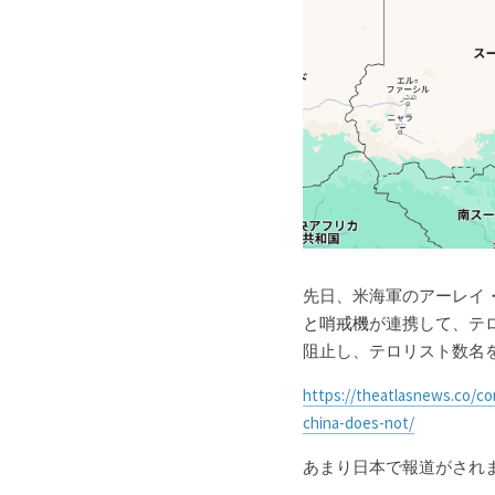
先日、米海軍のアーレイ・
と哨戒機
が連携して、テ
阻止し、テロリスト数名
https://theatlasnews.co/co
china-does-not/
あまり日本で報道がされ