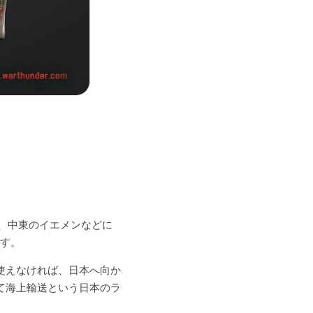
です。
使えなければ、日本へ向か
て海上輸送という日本のラ