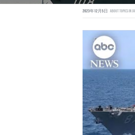
2023年12月5日
·
About topics in J