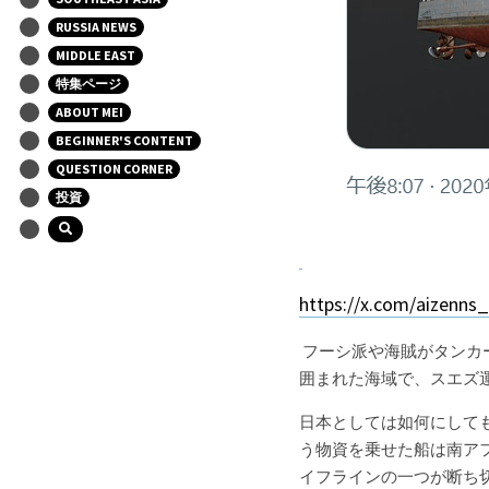
RUSSIA NEWS
MIDDLE EAST
特集ページ
ABOUT MEI
BEGINNER'S CONTENT
QUESTION CORNER
投資
https://x.com/aizenn
 フーシ派や海賊がタンカーを襲っているアデン湾は「アフリカの角」と呼ばれるソマリアと、中東のイエメンなどに
囲まれた海域で、スエズ
日本としては如何にして
う物資を乗せた船は南ア
イフラインの一つが断ち