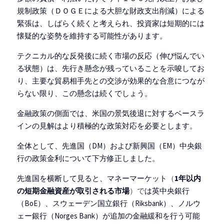
規制政策（ＤＯＧＥによる大胆な財政支出削減）による
緊張は、しばらく続くと考えられ、投資家は短期的には
懐疑的な姿勢を維持する可能性があります。
テクニカル的な反発後に続く市場の反応（伸び悩んでい
る状態）は、先行き懸念が残っていることを示唆してお
り、主要な貿易相手先との交渉が効果的な合意につなが
らない限り、この懸念は続くでしょう。
金融政策の側面では、米国の景気後退に対するベースラ
インの見解はより積極的な政策対応を必要とします。
全体として、先進国（DM）および新興国（EM）中央銀
行の政策金利について下方修正しました。
先進国を横断して見ると、マネーマーケット
（
1年以内
の短期金融資産が取引される市場
）で
は英中央銀行
（BoE）、スウェーデン国立銀行（Riksbank）、ノルウ
ェー銀行（Norges Bank）が追加の金融緩和を行う可能