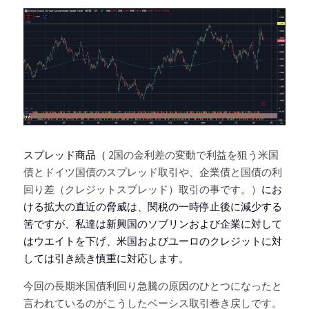
スプレッド商品（
 2国の金利差の変動で利益を狙う
米国
債とドイツ国債のスプレッド取引や、
企業債と国債の利
回り差（クレジットスプレッド）取引の事です。）
にお
ける拡大の直近の脅威は、関税の一時停止後に減少する
筈ですが、私達は新興国のソブリンおよび企業に対して
はウエイトを下げ、米国およびユーロのクレジットに対
しては引き続き慎重に対応します。
今回の長期米国債利回り急騰の原因のひとつになったと
言われているのがこうしたベーシス取引巻き戻しです。