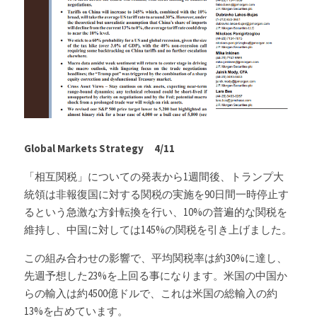
Russia News
Middle East
特集ページ
About Mei
Global Markets Strategy　4/11
Beginner's Content
「相互関税」についての発表から1週間後、トランプ大
統領は非報復国に対する関税の実施を90日間一時停止す
question corner
るという急激な方針転換を行い、10%の普遍的な関税を
投資
維持し、中国に対しては145%の関税を引き上げました。
この組み合わせの影響で、平均関税率は約30%に達し、
ログイン
/
登録
先週予想した23%を上回る事になります。米国の中国か
らの輸入は約4500億ドルで、これは米国の総輸入の約
検索
13%を占めています。