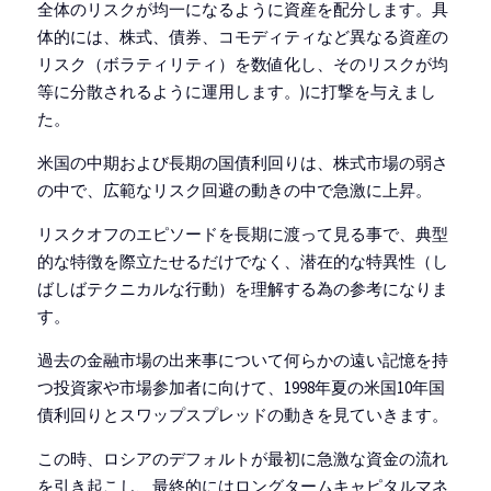
全体のリスクが均一になるように資産を配分します。具
体的には、株式、債券、コモディティなど異なる資産の
リスク（ボラティリティ）を数値化し、そのリスクが均
等に分散されるように運用します。)に打撃を与えまし
た。
米国の中期および長期の国債利回りは、株式市場の弱さ
の中で、広範なリスク回避の動きの中で急激に上昇。
リスクオフのエピソードを長期に渡って見る事で、典型
的な特徴を際立たせるだけでなく、潜在的な特異性（し
ばしばテクニカルな行動）を理解する為の参考になりま
す。
過去の金融市場の出来事について何らかの遠い記憶を持
つ投資家や市場参加者に向けて、1998年夏の米国10年国
債利回りとスワップスプレッドの動きを見ていきます。
この時、ロシアのデフォルトが最初に急激な資金の流れ
を引き起こし、最終的にはロングタームキャピタルマネ