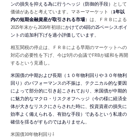
ンの損失を抑える為に行うヘッジ（防御的手段）
として
価値があると考えています。マネーマーケット（
1年以
内の短期金融資産が取引される市場
）は、ＦＲＢによる
2025年末から2026年初頭に
かけての6回の25ベーシスポイ
ントの追加利下げを過小評価しています
。
相互関税の停止は、ＦＲＢによる早期のマーケットへの
対応の必要性を下げ、今は9月の会議でFRBが緩和を再開
するという見通し。
米国債の中期および長期（１０年物利回りや３０年物利
回り）のパフォーマンスの不振は、テクニカル的な要因
によって部分的に引き起こされており、米国債が中期的
に魅力的なマクロ・リスクオフヘッジ（今の様に経済全
体が大きなリスクにさらされた時に、投資資産の損失に
効率よく備えられる、有効な手段）であるという私達の
確信を揺るがすものではありません
。
米国債30年物利回り⇩