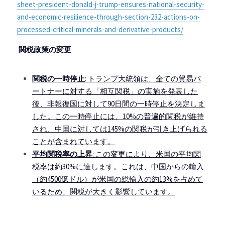
sheet-president-donald-j-trump-ensures-national-security-
and-economic-resilience-through-section-232-actions-on-
processed-critical-minerals-and-derivative-products/
 関税政策の変更
関税の一時停止
: トランプ大統領は、全ての貿易パ
ートナーに対する「相互関税」の実施を発表した
後、非報復国に対して90日間の一時停止を決定しま
した。この一時停止には、10%の普遍的関税が維持
され、中国に対しては145%の関税が引き上げられる
ことが含まれています。
平均関税率の上昇
: この変更により、米国の平均関
税率は約30%に達します。これは、中国からの輸入
（約4500億ドル）が米国の総輸入の約13%を占めて
いるため、関税が大きく影響しています。