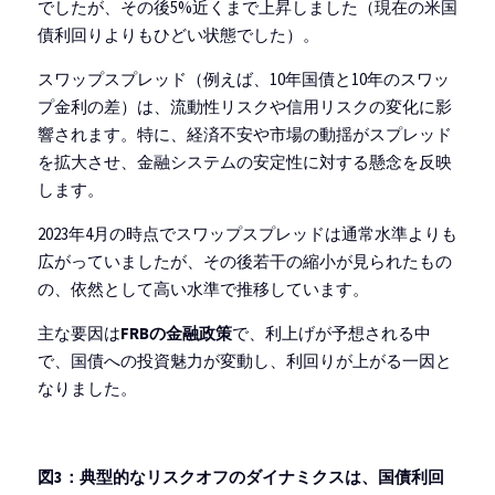
でしたが、その後5%近くまで上昇しました（現在の米国
債利回りよりもひどい状態でした）。
スワップスプレッド（例えば、10年国債と10年のスワッ
プ金利の差）は、流動性リスクや信用リスクの変化に影
響されます。特に、経済不安や市場の動揺がスプレッド
を拡大させ、金融システムの安定性に対する懸念を反映
します。
2023年4月の時点でスワップスプレッドは通常水準よりも
広がっていましたが、その後若干の縮小が見られたもの
の、依然として高い水準で推移しています。
主な要因は
FRBの金融政策
で、利上げが予想される中
で、国債への投資魅力が変動し、利回りが上がる一因と
なりました。
図3：典型的なリスクオフのダイナミクスは、国債利回