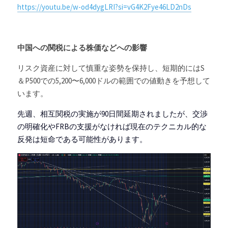
https://youtu.be/w-od4dygLRI?si=vG4K2Fye46LD2nDs
中国への関税による株価などへの影響
リスク資産に対して慎重な姿勢を保持し、短期的にはS
＆P500での5,200〜6,000ドルの範囲での値動きを予想して
います。
先週、相互関税の実施が90日間延期されましたが、交渉
の明確化やFRBの支援がなければ現在のテクニカル的な
反発は短命である可能性があります。