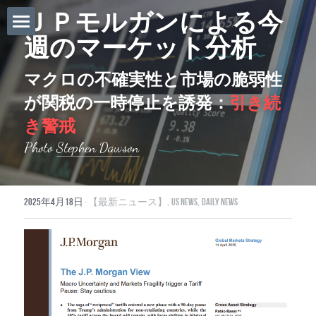
ＪＰモルガンによる今
週のマーケット分析
ホーム
マクロの不確実性と市場の脆弱性
Daily News
が関税の一時停止を誘発：
引き続
About Globalists
き警戒
Photo 
Stephen Dawson
U.S. News
EuropeNews
2025年4月18日
·
【最新ニュース】,
US News,
Daily News
China News
Featured Topics
Japan
Southeast Asia