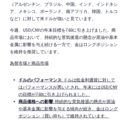
（ア
ルゼンチン、ブラジル、中国、インド、インドネシ
ア、メキシコ、ポーランド、南アフリカ、韓国、トルコ
など
）に対して米ドルが強いと見ています。
今週、USD/CNYの年末目標を7.60に引き上げました。商
品市場において、持続的な景気後退の懸念が原油や基本
金属に影響を与え続ける一方で、金はロングポジション
を維持を推奨しています。
為替市場と商品市場
ドルのパフォーマンス
: ドルは低金利通貨に対して
はパフォーマンスが悪いとされ、年末にはUSD/CNY
の目標が7.60に引き上げられました。
商品価格への影響
: 持続的な景気後退の懸念が原油
や基本金属に影響を与える傾向が続き、金はロング
ポジション（買い持ち）で維持されています。