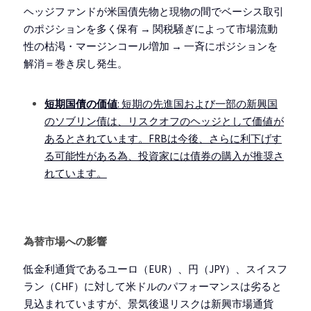
ヘッジファンドが米国債先物と現物の間でベーシス取引
のポジションを多く保有 → 関税騒ぎによって市場流動
性の枯渇・マージンコール増加 → 一斉にポジションを
解消＝巻き戻し発生。
短期国債の価値
: 短期の先進国および一部の新興国
のソブリン債は、リスクオフのヘッジとして価値が
あるとされています。FRBは今後、さらに利下げす
る可能性がある為、投資家には債券の購入が推奨さ
れています。
為替市場への影響
低金利通貨であるユーロ（EUR）、円（JPY）、スイスフ
ラン（CHF）に対して米ドルのパフォーマンスは劣ると
見込まれていますが、景気後退リスクは新興市場通貨