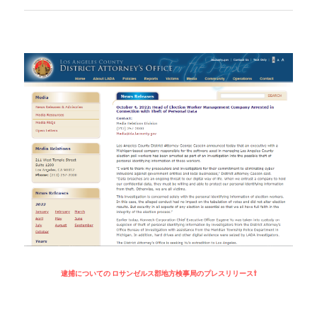
Russia News
Middle East
特集ページ
About Mei
Beginner's Content
question corner
投資
ログイン
/
登録
逮捕についての ロサンゼルス郡地方検事局のプレスリリース⇧
検索