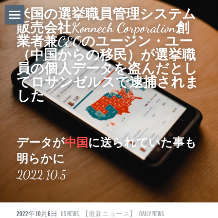
米国の選挙職員管理システム
販売会社Konnech Corporation創
ホーム
業者兼CEOのユージン・ユー
（中国からの移民）が選挙職
Daily News
員の個人データを盗んだとし
About Globalists
てロサンゼルスで逮捕されま
した
U.S. News
EuropeNews
データが
中国
に送られていた事も
China News
明らかに
Featured Topics
2022.10.5
Japan
2022年10月6日
·
US News,
【最新ニュース】,
Daily News
Southeast Asia