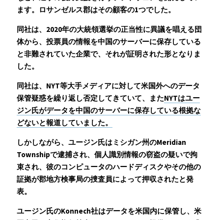
ます。ロサンゼルス郡はその顧客の1つでした。
同社は、2020年の大統領選挙の正当性に異議を唱える団
体から、投票員の情報を中国のサーバーに保存している
と非難されていた企業で、それが証明された形となりま
した。
同社は、NYT等大手メディアに対して米国外へのデータ
保管疑惑を繰り返し否定してきていて、また
NYTはユー
ジン氏がデータを中国のサーバーに保存している根拠な
どないと報道していました。
しかしながら、ユージン氏はミシガン州のMeridian 
Townshipで逮捕され、個人識別情報の窃盗の疑いで拘
束され、彼のコンピュータのハードディスクやその他の
証拠が郡地方検事局の捜査員によって押収されたと発
表。
ユージン氏のKonnech社はデータを米国内に保管し、米