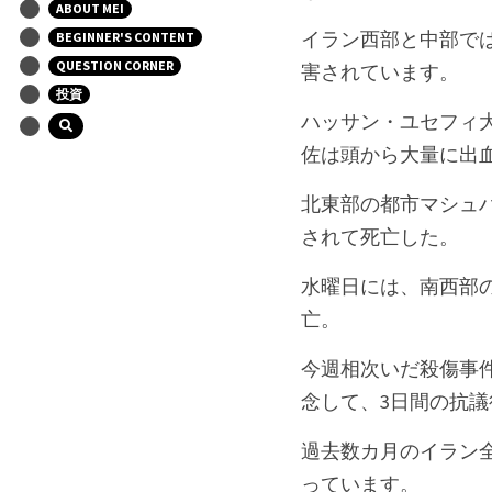
ABOUT MEI
イラン西部と中部で
BEGINNER'S CONTENT
QUESTION CORNER
害されています。
投資
ハッサン・ユセフィ
佐は頭から大量に出
北東部の都市マシュ
されて死亡した。
水曜日には、南西部
亡。
今週相次いだ殺傷事件
念して、3日間の抗
過去数カ月のイラン全
っています。