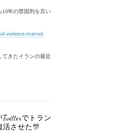
10年の禁固刑を言い
mid-violence-marred-
してきたイランの最近
itterでトラン
活させた🎊