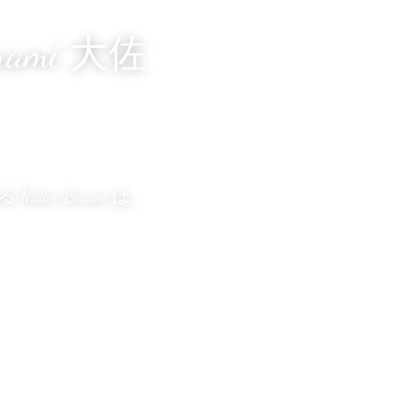
yrami 大佐
r Birami は、