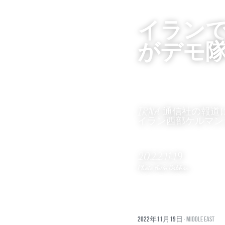
イラン
がデモ
IRNA 通信社の報道
イラン西部ケルマン
2022.11.19
Photo 
Artin Bakhan
2022年11月19日
·
Middle East