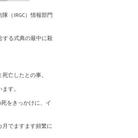
（IRGC）情報部門
念する式典の最中に殺
ま死亡したとの事。
います。
）の死をきっかけに、イ
カ月でますます頻繁に
。