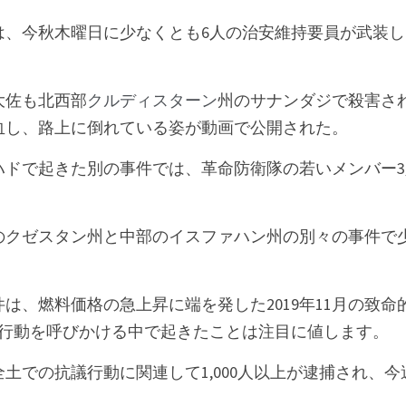
は、今秋木曜日に少なくとも6人の治安維持要員が武装
大佐も北西部
クルディスターン
州のサナンダジで殺害さ
血し、路上に倒れている姿が動画で公開された。
ハドで起きた別の事件では、革命防衛隊の若いメンバー
のクゼスタン州と中部のイスファハン州の別々の事件で
は、燃料価格の急上昇に端を発した2019年11月の致命
議行動を呼びかける中で起きたことは注目に値します。
土での抗議行動に関連して1,000人以上が逮捕され、