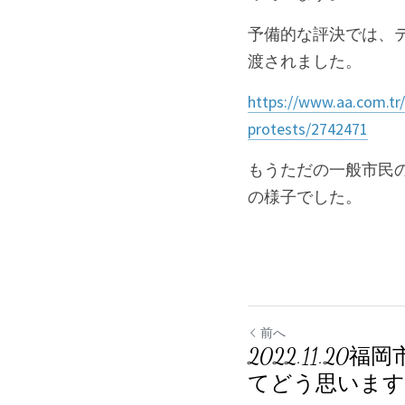
予備的な評決では、テ
渡されました。
https://www.aa.com.tr/
protests/2742471
もうただの一般市民
の様子でした。
前へ
2022.11.2
てどう思いま