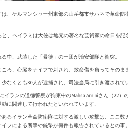
は、ケルマンシャー州東部の山岳都市サハネで革命防衛隊
よると、ベイラミは大佐は地元の著名な芸術家の命日を記
れる中、武装した「暴徒」の一団が治安部隊と衝突。
ところ、心臓をナイフで刺され、致命傷を負ってそのま
、少なくとも30人が逮捕され、司法当局に引き渡されて
イランの道徳警察が拘束中のMahsa Aminiさん（22
運動に関連して行われたといわれています。
であるイラン革命防衛隊に対する激しい攻撃は、ここ数
ナイフによる襲撃や銃撃が何件も報告されているとの事