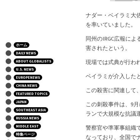
ナダー・ベイラミ大佐
を率いていました。
同州のIRGC広報に
ホーム
害されたという。
DAILY NEWS
現場では式典が行わ
ABOUT GLOBALISTS
U.S. NEWS
ベイラミが介入した
EUROPENEWS
CHINA NEWS
この殺害に関連して
FEATURED TOPICS
JAPAN
この刺殺事件は、9月に
SOUTHEAST ASIA
ランで大規模な抗議
RUSSIA NEWS
MIDDLE EAST
警察官や準軍事組織
特集ページ
なっており、全国で