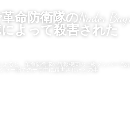
で革命防衛隊の
Nader Ba
隊によって殺害された
によると、革命防衛隊の諜報機関の上級メンバーである Nade
シャー州
でのデモ中に殺害されたとの事