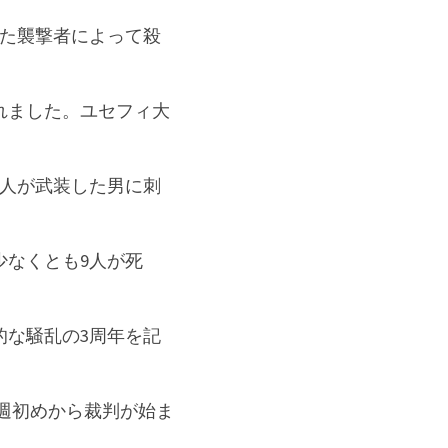
した襲撃者によって殺
れました。ユセフィ大
3人が武装した男に刺
少なくとも9人が死
的な騒乱の3周年を記
今週初めから裁判が始ま