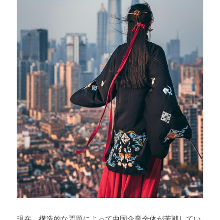
Russia News
Middle East
特集ページ
About Mei
Beginner's Content
question corner
投資
ログイン
/
登録
検索
現在、構造的な問題によって中国企業全体が苦戦してい