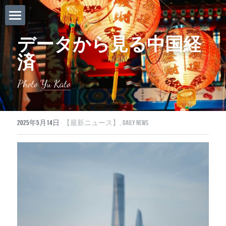
ホーム
データから見る中国経
済
Daily News
About Globalists
Photo 
Yu Kato
U.S. News
2025年5月14日
·
【最新ニュース】,
Daily News
EuropeNews
China News
Featured Topics
Japan
Southeast Asia