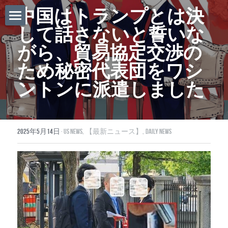
中国はトランプとは決
して話さないと誓いな
ホーム
がら、貿易協定交渉の
Daily News
ため秘密代表団をワシ
About Globalists
ントンに派遣しました
U.S. News
EuropeNews
2025年5月14日
·
US News,
【最新ニュース】,
Daily News
China News
Featured Topics
Japan
Southeast Asia