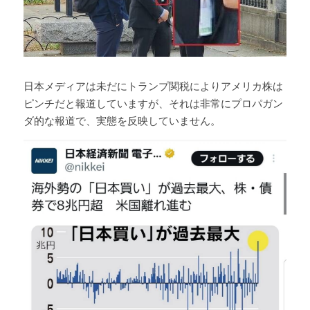
Russia News
Middle East
日本メディアは未だにトランプ関税によりアメリカ株は
特集ページ
ピンチだと報道していますが、それは非常にプロパガン
ダ的な報道で、実態を反映していません。
About Mei
Beginner's Content
question corner
投資
ログイン
/
登録
検索