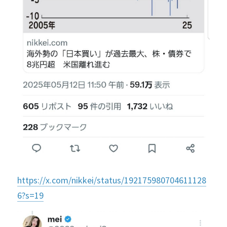
https://x.com/nikkei/status/192175980704611128
6?s=19