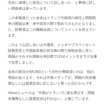
完全に崩壊した状況について話し合った、と事情に詳し
い関係者は述べています。
この未報道だった会合はトランプ大統領の就任と関税戦
争の開始以来、米中高官の間で初めてのものとなりまし
た。財務省はこの極秘会談についてコメントを控えてい
ます。
このような話し合いは今週末、ジュネーブでベッセント
財務長官と中国副首相の何立峰の間で休戦合意に至り、
両国がそれぞれ関税を90日間で115ポイント引き下げる事
で合意しました。
会合の前日の4月24日という日付が興味深いのは、別の
理由があります。それは中国メディアが、関税の完全撤
廃なしには貿易交渉に応じないと誓った日だからです。
Yahoo!ニュースは「中国がトランプに扉を閉ざす：関税
全撤廃なしに貿易交渉は行わない」と報じています。