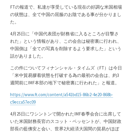
FTの報道で、私達が享受している現在の好調な米国相場
の状態は、全て中国の屈服のお陰である事が分かりまし
た。
4月25日に「中国代表団が財務省に入るところが目撃さ
れた」という情報があり、この会合は秘密裏に行われ、
中国側は「全ての写真を削除するよう要求した」という
話がありました。
この件についてフィナンシャル・タイムズ（FT）は今日
「米中貿易膠着状態を打破する為の最初の会合は、約3
週間前にIMF本部の地下で秘密裏に行われた」と報道。
https://www.ft.com/content/a541bd15-86b2-4e20-868b-
c9ecca57ec09
4月25日に
ワシントンで開かれたIMF春季会合に出席して
いた米国財務長官のスコット・ベッセントが、中国財政
部長の藍佛安と会い、世界2大経済大国間の貿易がほぼ