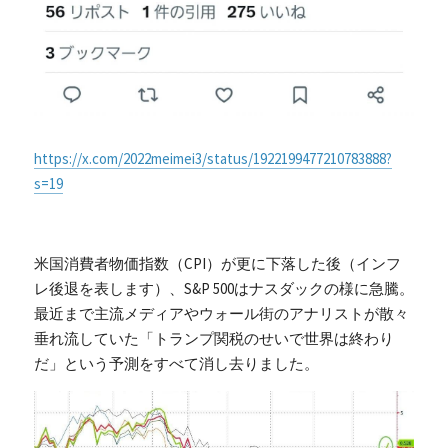
https://x.com/2022meimei3/status/1922199477210783888?
s=19
米国消費者物価指数（CPI）が更に下落した後（インフ
レ後退を表します）、S&P 500はナスダックの様に急騰。
最近まで主流メディアやウォール街のアナリストが散々
垂れ流していた「トランプ関税のせいで世界は終わり
だ」という予測をすべて消し去りました。