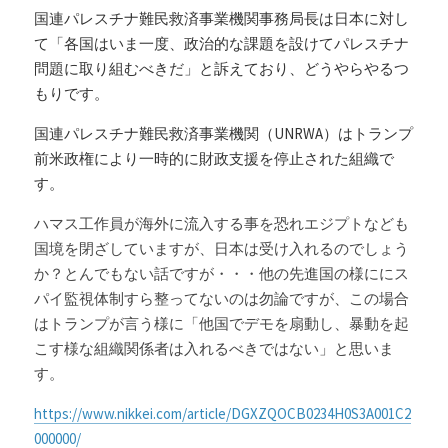
国連パレスチナ難民救済事業機関事務局長は日本に対し
て「各国はいま一度、政治的な課題を設けてパレスチナ
問題に取り組むべきだ」と訴えており、どうやらやるつ
もりです。
国連パレスチナ難民救済事業機関（UNRWA）はトランプ
前米政権により一時的に財政支援を停止された組織で
す。
ハマス工作員が海外に流入する事を恐れエジプトなども
国境を閉ざしていますが、日本は受け入れるのでしょう
か？とんでもない話ですが・・・他の先進国の様ににス
パイ監視体制すら整ってないのは勿論ですが、この場合
はトランプが言う様に「他国でデモを扇動し、暴動を起
こす様な組織関係者は入れるべきではない」と思いま
す。
https://www.nikkei.com/article/DGXZQOCB0234H0S3A001C2
000000/