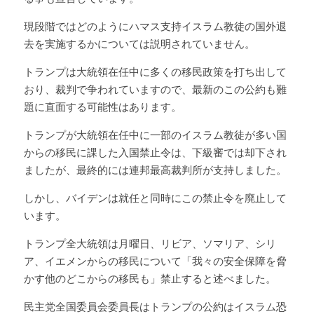
現段階ではどのようにハマス支持イスラム教徒の国外退
去を実施するかについては説明されていません。
トランプは大統領在任中に多くの移民政策を打ち出して
おり、裁判で争われていますので、最新のこの公約も難
題に直面する可能性はあります。
トランプが大統領在任中に一部のイスラム教徒が多い国
からの移民に課した入国禁止令は、下級審では却下され
ましたが、最終的には連邦最高裁判所が支持しました。
しかし、バイデンは就任と同時にこの禁止令を廃止して
います。
トランプ全大統領は月曜日、リビア、ソマリア、シリ
ア、イエメンからの移民について「我々の安全保障を脅
かす他のどこからの移民も」禁止すると述べました。
民主党全国委員会委員長はトランプの公約はイスラム恐