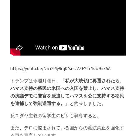
Russia News
Middle East
特集ページ
About Mei
https://youtu.be/N6n2Ply9rq0?si=vVZEY-h7Isw9nZ5A
Beginner's Content
トランプは今週月曜日、「
私が大統領に再選されたら、
question corner
ハマス支持の移民の米国への入国を禁止し、ハマス支持
の抗議デモに警官を派遣してハマスを公に支持する移民
投資
を逮捕して強制送還する。
」と約束しました。
ログイン
/
登録
反ユダヤ主義の留学生のビザも剥奪すると。
検索
また、テロに悩まされている国からの渡航禁止を強化す
る事も宣言しています。