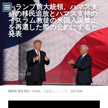
トランプ前大統領、ハマス支
持の移民追放とハマス支持の
ホーム
イスラム教徒の米国入国禁止
を再選した際の公約にすると
Daily News
発表
About Globalists
U.S. News
EuropeNews
China News
Photo 
History in HD
Featured Topics
2023年10月19日
·
US News,
【最新ニュース】,
Daily News
Japan
Southeast Asia