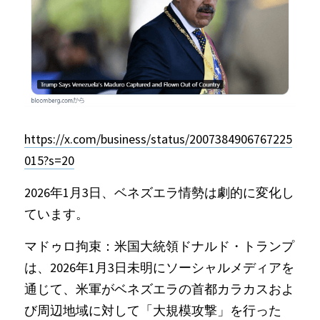
Russia News
Middle East
特集ページ
About Mei
https://x.com/business/status/2007384906767225
015?s=20
Beginner's Content
2026年1月3日、ベネズエラ情勢は劇的に変化し
question corner
ています。
投資
マドゥロ拘束：米国大統領ドナルド・トランプ
ログイン
/
登録
は、2026年1月3日未明にソーシャルメディアを
通じて、米軍がベネズエラの首都カラカスおよ
検索
び周辺地域に対して「大規模攻撃」を行った