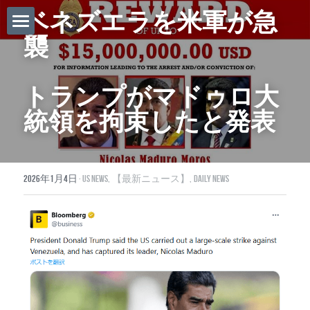
ベネズエラを米軍が急
襲
ホーム
Daily News
トランプがマドゥロ大
About Globalists
統領を拘束したと発表
U.S. News
EuropeNews
2026年1月4日
·
US News,
【最新ニュース】,
Daily News
China News
Featured Topics
Japan
Southeast Asia