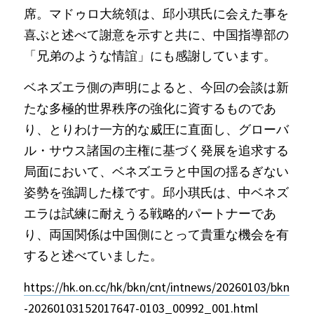
席。マドゥロ大統領は、邱小琪氏に会えた事を
喜ぶと述べて謝意を示すと共に、中国指導部の
「兄弟のような情誼」にも感謝しています。
ベネズエラ側の声明によると、今回の会談は新
たな多極的世界秩序の強化に資するものであ
り、とりわけ一方的な威圧に直面し、グローバ
ル・サウス諸国の主権に基づく発展を追求する
局面において、ベネズエラと中国の揺るぎない
姿勢を強調した様です。邱小琪氏は、中ベネズ
エラは試練に耐えうる戦略的パートナーであ
り、両国関係は中国側にとって貴重な機会を有
すると述べていました。
https://hk.on.cc/hk/bkn/cnt/intnews/20260103/bkn
-20260103152017647-0103_00992_001.html