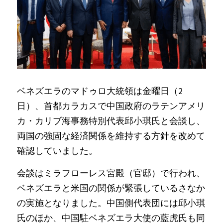
ベネズエラのマドゥロ大統領は金曜日（2
日）、首都カラカスで中国政府のラテンアメリ
カ・カリブ海事務特別代表邱小琪氏と会談し、
両国の強固な経済関係を維持する方針を改めて
確認していました。
会談はミラフローレス宮殿（官邸）で行われ、
ベネズエラと米国の関係が緊張しているさなか
の実施となりました。中国側代表団には邱小琪
氏のほか、中国駐ベネズエラ大使の藍虎氏も同