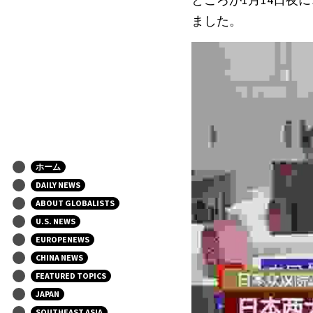
ました。
ホーム
DAILY NEWS
ABOUT GLOBALISTS
U.S. NEWS
EUROPENEWS
CHINA NEWS
FEATURED TOPICS
JAPAN
SOUTHEAST ASIA