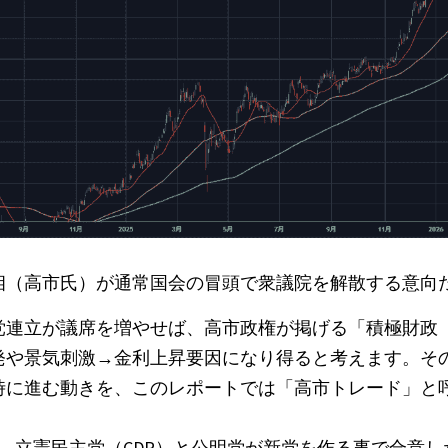
相（高市氏）が通常国会の冒頭で衆議院を解散する意向
党連立が議席を増やせば、高市政権が掲げる「積極財政
発や景気刺激→金利上昇要因になり得ると考えます。そ
時に進む動きを、このレポートでは「高市トレード」と
に、立憲民主党（CDP）と公明党が新党を作る事で合意