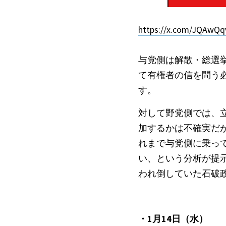
https://x.com/JQAwQ
与党側は解散・総選
て有権者の信を問う
す。
対して野党側では、立
加するかは不確実だ
れまで与党側に乗っ
い、という分析が提
われ倒していた石破
・1月14日（水）