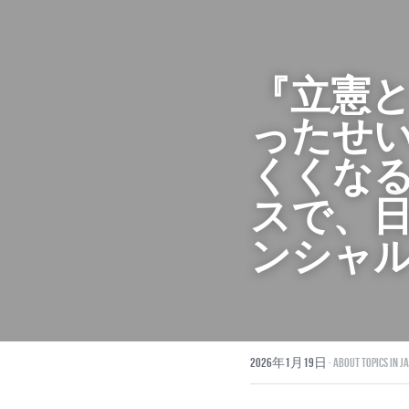
『立憲
ったせ
くくな
スで、
ンシャ
2026年1月19日
·
About topics in J