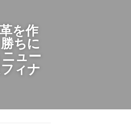
革を作
く勝ちに
うニュー
ほフィナ