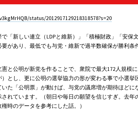
qv3kgMrHQB/status/2012917129218318578?s=20
挙で「新しい連立（LDPと維新）」「積極財政」「安保
必要があり、最低でも与党・維新で過半数確保が勝利条
憲と公明が新党を作ることで、衆院で最大172人規模
が）とし、更に公明の選挙協力の形が変わる事で小選挙
ていた「公明票」が動けば、与党の議席増が期待ほどに
示されています。（朝日や毎日の願望を信じすぎ。去年
政権時のデータを参考にした話。）