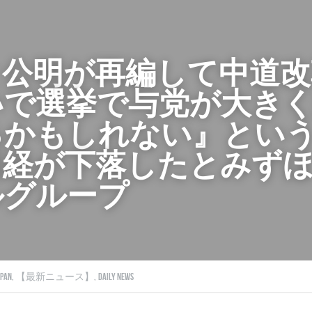
と公明が再編して中道改
いで選挙で与党が大き
るかもしれない』とい
日経が下落したとみず
ルグループ
apan,
【最新ニュース】,
Daily News