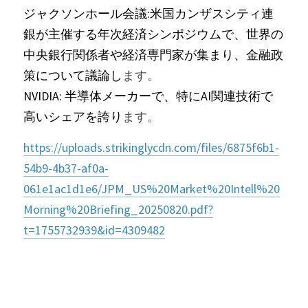
ジャクソンホール会議:米国カンザスシティ連
銀が主催する年次経済シンポジウムで、世界の
中央銀行関係者や経済専門家が集まり、金融政
策について議論し
ます。
NVIDIA: 半導体メーカーで、特にAI関連技術で
高いシェアを誇り
ます。
https://uploads.strikinglycdn.com/files/6875f6b1-
54b9-4b37-af0a-
061e1ac1d1e6/JPM_US%20Market%20Intell%20
Morning%20Briefing_20250820.pdf?
t=1755732939&id=4309482