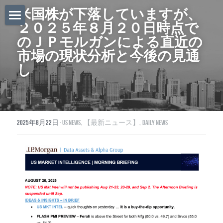
米国株が下落していますが、
２０２５年８月２０日時点で
ホーム
のＪＰモルガンによる直近の
市場の現状分析と今後の見通
Daily News
し
About Globalists
U.S. News
2025年8月22日
·
US News,
【最新ニュース】,
Daily News
EuropeNews
China News
Featured Topics
Japan
Southeast Asia