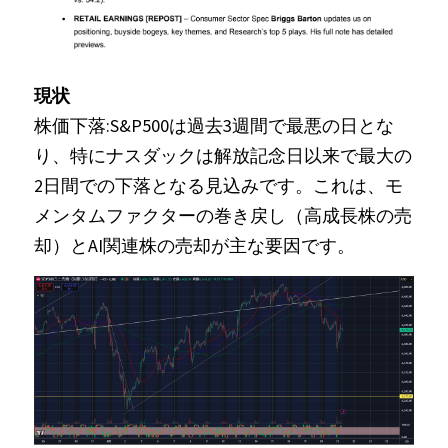
Russia News
Middle East
現状
株価下落:S&P500は過去3週間で最悪の日とな
特集ページ
り、特にナスダックは解放記念日以来で最大の
About Mei
2日間での下落となる見込みです。これは、モ
メンタムファクターの巻き戻し（高成長株の売
Beginner's Content
却）とAI関連株の売却が主な要因です。
question corner
投資
ログイン
/
登録
検索