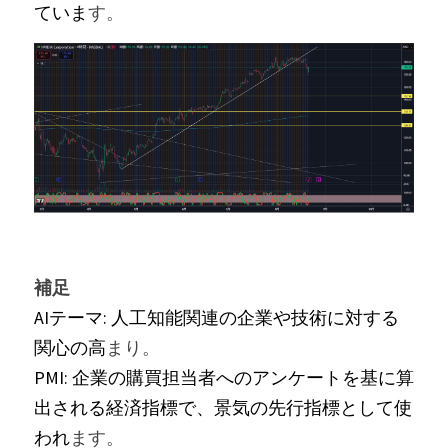
ていま
す。
補足
AIテーマ: 人工知能関連の企業や技術に対する
関心の高
まり。
PMI: 企業の購買担当者へのアンケートを基に算
出される経済指標で、景気の先行指標として使
われ
ます。