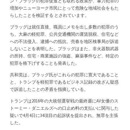
ン・ブラッグの犯罪促進とも取れる政策が、暴力犯罪の
増加やニューヨーク市民にとって危険な地域社会をもた
らしたことを検証する とされています。
ブラッグは就任直後、職員にメモを出し多数の犯罪のう
ち、大麻の軽犯罪、公共交通機関の運賃脱税、住宅など
への不法侵入、逮捕への抵抗、売春を地区検事局が訴追
しないことを表明した。ブラッグはまた、非火器類武器
の所持、住宅・商業施設の強盗、麻薬事件など、特定の
犯罪を格下げすることも発表した。
共和党は、ブラッグ氏がこれらの犯罪に寛大であること
と、トランプを軽犯罪であるビジネス記録の改ざん疑惑
で訴追したことの矛盾を指摘している。
トランプは2016年の大統領選挙戦の最終週にAV女優のス
トーミー・ダニエルズへの口止め料の支払いに関与した
疑いで4月4日に34項目の起訴状を提出され、無罪を主張
した。