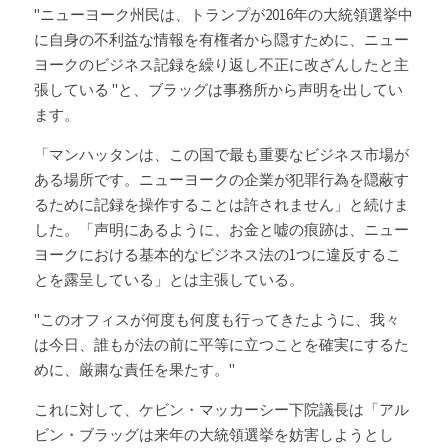
"ニューヨーク州民は、トランプが2016年の大統領選挙中
に自身の不利益な情報を有権者から隠すために、ニュー
ヨークのビジネス記録を繰り返し不正に改ざんしたと主
張している "と、ブラッグは事務所から声明を出してい
ます。
「マンハッタンは、この国で最も重要なビジネス市場が
ある場所です。ニューヨークの企業が犯罪行為を隠蔽す
るために記録を操作することは許されません」と続けま
した。「声明にあるように、お金と嘘の痕跡は、ニュー
ヨークにおける基本的なビジネス法の1つに違反するこ
とを露呈している」とは主張している。
"このオフィスが何度も何度も行ってきたように、我々
は今日、誰もが法の前に平等に立つことを確実にするた
めに、厳粛な責任を果たす。"
これに対して、ケビン・マッカーシー下院議長は
「アル
ビン・ブラッグは来年の大統領選挙を妨害しようとし