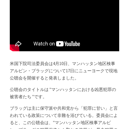
Russia News
Middle East
特集ページ
About Mei
米国下院司法委員会は4月10日、マンハッタン地区検事
Beginner's Content
アルビン・ブラッグについて17日にニューヨークで現地
公聴会を開催すると発表しました。
question corner
公聴会のタイトルは "マンハッタンにおける凶悪犯罪の
投資
被害者たち "です。
ログイン
/
登録
ブラッグは主に保守派や共和党から「犯罪に甘い」と言
われている政策について非難を浴びている。委員会によ
検索
ると、この公聴会は、"マンハッタン地区検事アルビ