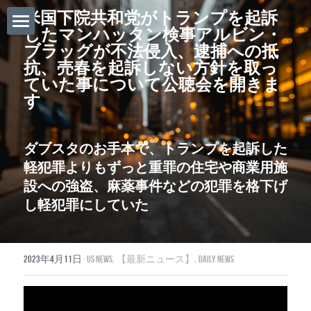
米国下院共和党がトランプを起訴
したマンハッタン検事アルビン・
ホーム
ブラッグが
不法侵入、逮捕への抵
抗、売春を起訴しない方針を取っ
Daily News
ていた事について公聴会を開きま
す
About Globalists
U.S. News
ダブスタのお手本で、トランプを起訴した
軽犯罪よりもずっと重罪の
住宅や商業用施
EuropeNews
設への強盗、麻薬事件などの犯罪を格下げ
し軽犯罪にしていた
China News
Featured Topics
2023年4月11日
·
US News,
【最新ニュース】,
Daily News
Japan
Southeast Asia