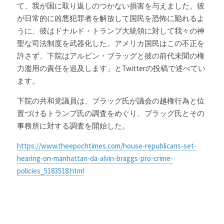
て、我が国に取り返しのつかない損害を与えました。彼
が日常的に凶悪犯罪者を解放して国民を恐怖に陥れるよ
うに、彼はドナルド・トランプ大統領に対して我々の神
聖な司法制度を武器化した。アメリカ国民はこの不正を
許さず、下院はアルビン・ブラッグと彼の前代未聞の権
力濫用の責任を追及します」とTwitterの投稿で述べてい
ます。
下院の共和党議員は、ブラッグ氏が議会の越権行為と位
置づけるトランプ氏の調査をめぐり、ブラッグ氏とその
事務所に対する調査を開始した。
https://www.theepochtimes.com/house-republicans-set-
hearing-on-manhattan-da-alvin-braggs-pro-crime-
policies_5183518.html