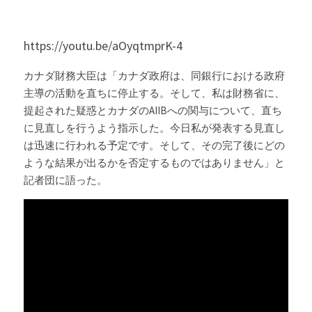
https://youtu.be/aOyqtmprK-4
カナダ財務大臣は
「カナダ政府は、同銀行における政府
主導の活動を直ちに停止する。そして、私は財務省に、
提起された疑惑とカナダのAIIBへの関与について、直ち
に見直しを行うよう指示した。
今日私が発表する見直し
は迅速に行われる予定です。そして、その完了後にどの
ような結果が出るかを否定するものではありません
」と
記者団に語った。