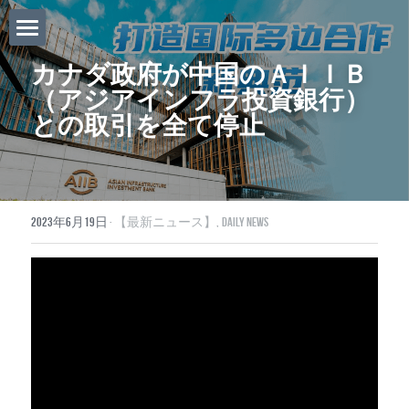
ホーム
カナダ政府が中国のＡＩＩＢ 
（アジアインフラ投資銀行）
Daily News
との取引を全て停止
About Globalists
U.S. News
2023年6月19日
·
【最新ニュース】,
Daily News
EuropeNews
China News
Featured Topics
Japan
Southeast Asia