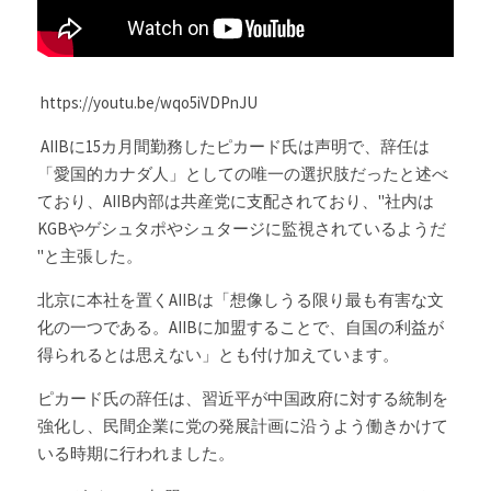
 https://youtu.be/wqo5iVDPnJU
 AIIBに15カ月間勤務したピカード氏は声明で、辞任は
「愛国的カナダ人」としての唯一の選択肢だったと述べ
ており、AIIB内部は共産党に支配されており、"社内は
KGBやゲシュタポやシュタージに監視されているようだ 
"と主張した。
北京に本社を置くAIIBは「想像しうる限り最も有害な文
化の一つである。AIIBに加盟することで、自国の利益が
得られるとは思えない」とも付け加えています。
ピカード氏
の辞任は、習近平が中国政府に対する統制を
強化し、民間企業に党の発展計画に沿うよう働きかけて
いる時期に行われました。