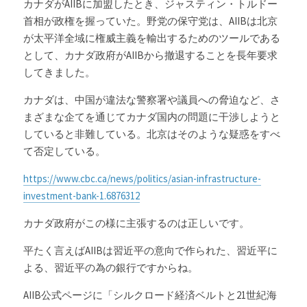
カナダがAIIBに加盟したとき、ジャスティン・トルドー
首相が政権を握っていた。野党の保守党は、AIIBは北京
が太平洋全域に権威主義を輸出するためのツールである
として、カナダ政府がAIIBから撤退することを長年要求
してきました。
カナダは、中国が違法な警察署や議員への脅迫など、さ
まざまな企てを通じてカナダ国内の問題に干渉しようと
していると非難している。北京はそのような疑惑をすべ
て否定している。
https://www.cbc.ca/news/politics/asian-infrastructure-
investment-bank-1.6876312
カナダ政府がこの様に主張するのは正しいです。
平たく言えばAIIBは習近平の意向で作られた、習近平に
よる、習近平の為の銀行ですからね。
AIIB公式ページに「シルクロード経済ベルトと21世紀海