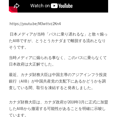
Russia News
Middle East
 https://youtu.be/M3wttvz2Kn4
 日本メディアが当時「バスに乗り遅れるな」と散々煽っ
特集ページ
たAIIBですが、とうとうカナダまで離脱する流れとなり
そうです。
About Mei
当時メディアに煽られる事なく、このバスに乗らなくて
Beginner's Content
日本政府は大正解でした。
question corner
最近、カナダ財務大臣は中国主導のアジアインフラ投資
銀行（AIIB）が中国共産党の支配下にあるかどうかを調
投資
査している間、取引を凍結すると発表しました。
ログイン
/
登録
カナダ財務大臣は、カナダ政府が2018年3月に正式に加盟
したAIIBから撤退する可能性があることを明確に示唆し
検索
ています。