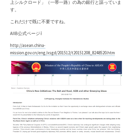
上シルクロード」（一帯一路）の為の銀行と謳っていま
す。
これだけで既に不要ですね。
AIIB公式ページ⇩
http://asean.china-
mission.gov.cn/eng/xsgd/201512/t20151208_8248520.htm