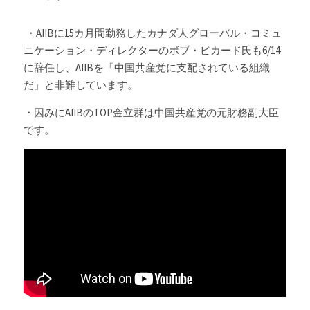
 ・AIIBに15カ月間勤務したカナダ人グローバル・コミュ
ニケーション・ディレクターのボブ・ピカード氏も6/14
に辞任し、AIIBを「中国共産党に支配されている組織
だ」と非難しています。
・因みにAIIBのTOP金立群は中国共産党の元財務副大臣
です。