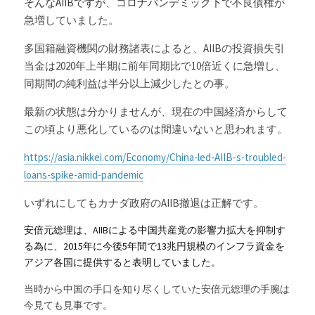
そんなAIIBですが、コロナパンデミック下で
不良債権が
急増していました。
多国籍融資機関の財務諸表によると、AIIBの投資損失引
当金は2020年上半期に前年同期比で10倍近くに急増し、
同期間の純利益は半分以上減少したとの事。
最新の状態は分かりませんが、現在の中国経済からして
この頃より悪化しているのは間違いないと思われます。
https://asia.nikkei.com/Economy/China-led-AIIB-s-troubled-
loans-spike-amid-pandemic
いずれにしてもカナダ政府のAIIB撤退は正解です。
安倍元総理は、AIIBによる中国共産党の影響力拡大を抑制す
る為に、2015年に今後5年間で13兆円規模のインフラ資金を
アジア各国に提供すると表明していました。
当時から中国の手口を知り尽くしていた安倍元総理の手腕は
今見ても見事です。