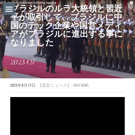
ブラジルのルラ大統領と習近
平が取引して、ブラジルに中
ホーム
国のテック企業や国営メディ
アがブラジルに進出する事に
Daily News
なりました
About Globalists
2023.4.17
U.S. News
EuropeNews
2023年4月17日
·
【最新ニュース】,
Daily News
China News
Featured Topics
Japan
Southeast Asia