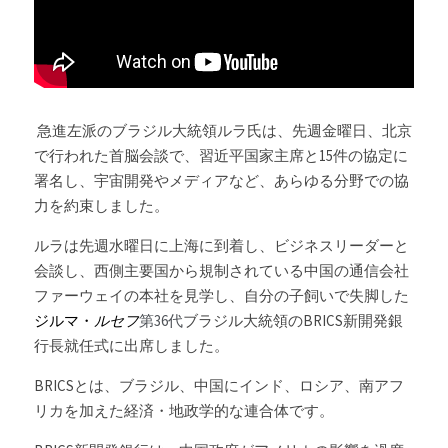
Russia News
Middle East
 急進左派のブラジル大統領ルラ氏は、先週金曜日、北京
特集ページ
で行われた首脳会談で、習近平国家主席と15件の協定に
署名し、宇宙開発やメディアなど、あらゆる分野での協
About Mei
力を約束しました。
Beginner's Content
ルラは先週水曜日に上海に到着し、ビジネスリーダーと
会談し、西側主要国から規制されている中国の通信会社
question corner
ファーウェイの本社を見学し、自分の子飼いで失脚した
ジルマ・
ルセフ
第36代
ブラジル大統領のBRICS新開発銀
投資
行長就任式に出席しました。
ログイン
/
登録
BRICSとは、ブラジル、中国にインド、ロシア、南アフ
リカを加えた経済・地政学的な連合体です。
検索