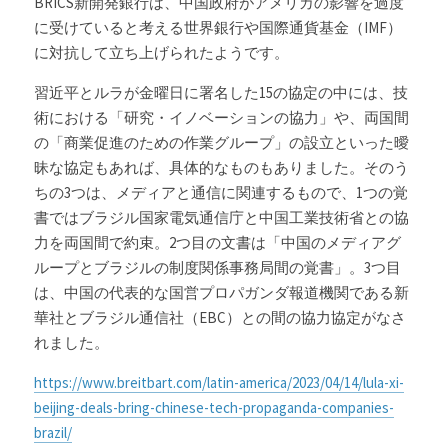
BRICS新開発銀行
は、中国政府がアメリカの影響を過度
に受けていると考える世界銀行や国際通貨基金（IMF）
に対抗して立ち上げられたようです。
習近平とルラが金曜日に署名した15の協定の中には、技
術における「研究・イノベーションの協力」や、両国間
の「商業促進のための作業グループ」の設立といった曖
昧な協定もあれば、具体的なものもありました。そのう
ちの3つは、メディアと通信に関連するもので、1つの覚
書ではブラジル国家電気通信庁と中国工業技術省との協
力を両国間で約束。2つ目の文書は「中国のメディアグ
ループとブラジルの制度関係事務局間の覚書」。3つ目
は、中国の代表的な国営プロパガンダ報道機関である新
華社とブラジル通信社（EBC）との間の協力協定がなさ
れました。
https://www.breitbart.com/latin-america/2023/04/14/lula-xi-
beijing-deals-bring-chinese-tech-propaganda-companies-
brazil/