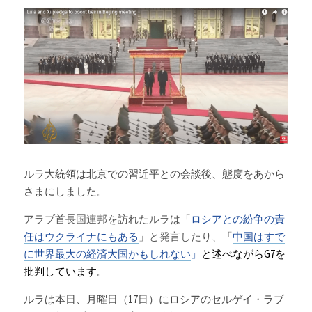
ルラ大統領は北京での習近平との会談後、態度をあから
さまにしました。
アラブ首長国連邦を訪れたルラは「
ロシアとの紛争の責
任はウクライナにもある
」と発言したり、「
中国はすで
に世界最大の経済大国かもしれない
」
と述べながらG7を
批判しています。
ルラは本日、月曜日（17日）にロシアのセルゲイ・ラブ