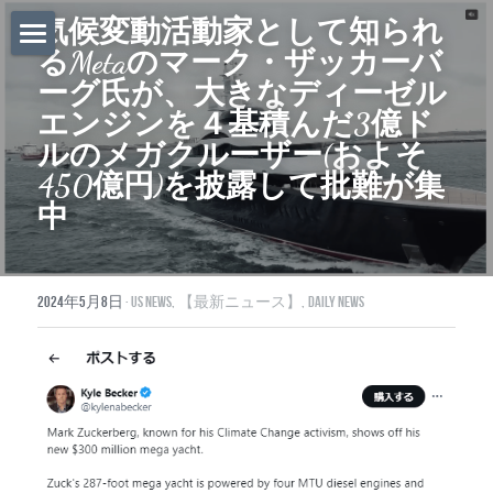
気候変動活動家として知られ
るMetaのマーク・ザッカーバ
ホーム
ーグ氏が、大きなディーゼル
エンジンを４基積んだ3億ド
Daily News
ルのメガクルーザー(およそ
About Globalists
450億円)を披露して批難が集
中
U.S. News
EuropeNews
2024年5月8日
·
US News,
【最新ニュース】,
Daily News
China News
Featured Topics
Japan
Southeast Asia