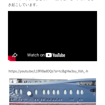
き起こしています。
 https://youtu.be/L19YI0adOQs?si=tcBgHw3su_Vsh_-h