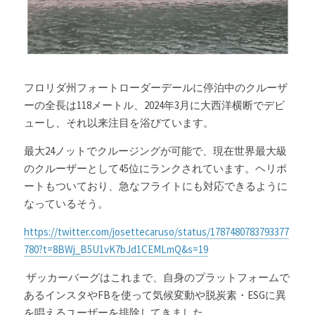
フロリダ州フォートローダーデールに停泊中のクルーザ
ーの全長は118メートル、2024年3月に大西洋横断でデビ
ューし、それ以来注目を浴びています。
最大24ノットでクルージングが可能で、現在世界最大級
のクルーザーとして45位にランクされています。ヘリポ
ートもついており、急なフライトにも対応できるように
なっているそう。
https://twitter.com/josettecaruso/status/1787480783793377
780?t=8BWj_B5U1vK7bJd1CEMLmQ&s=19
 ザッカーバーグはこれまで、自身のプラットフォームで
あるインスタやFBを使って気候変動や脱炭素・ESGに異
を唱えるユーザーを排除してきました。