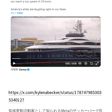
Russia News
Middle East
特集ページ
About Mei
Beginner's Content
question corner
投資
https://x.com/kylenabecker/status/178747985303
ログイン
/
登録
5340127
検索
気候変動活動家として知られるMetaのザッカーバーグ氏