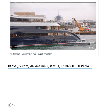
https://x.com/2022meimei3/status/1787669056314921459
前へ