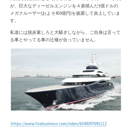
が、巨大なディーゼルエンジンを４基積んだ3億ドルの
メガクルーザー(およそ450億円)を披露して炎上していま
す。
私達には脱炭素しろと大騒ぎしながら、ご自身は言って
る事とやってる事の辻褄が合っていません。
 https://www.foxbusiness.com/video/6349397691112