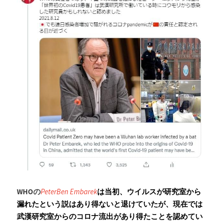
Russia News
Middle East
特集ページ
About Mei
Beginner's Content
question corner
投資
ログイン
/
登録
WHOの
PeterBen Embarek
は当初、ウイルスが研究室から
漏れたという説はあり得ないと退けていたが、現在では
検索
武漢研究室からのコロナ流出があり得たことを認めてい