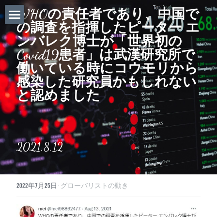
Southeast As
WHOの責任者であり、中国で
の調査を指揮したピーター エ
ホーム
ンバレク博士が「世界初の
Covid19患者」は武漢研究所で
Daily News
働いている時にコウモリから
About Globalists
感染した研究員かもしれない
と認めました
U.S. News
EuropeNews
2021.8.12
China News
Featured Topics
2022年7月25日
·
グローバリストの動き
Japan
Southeast Asia