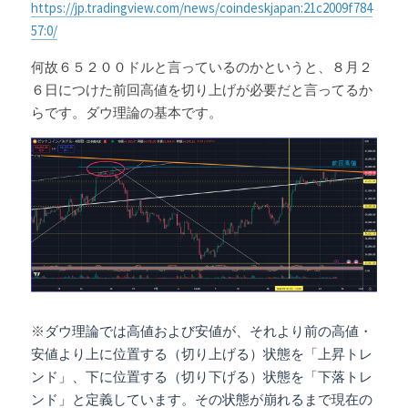
https://jp.tradingview.com/news/coindeskjapan:21c2009f784
57:0/
何故６５２００ドルと言っているのかというと、８月２
６日につけた前回高値を切り上げが必要だと言ってるか
らです。ダウ理論の基本です。
※
ダウ理論では高値および安値が、それより前の高値・
安値より上に位置する（切り上げる）状態を「上昇トレ
ンド」、下に位置する（切り下げる）状態を「下落トレ
ンド」と定義しています。その状態が崩れるまで現在の