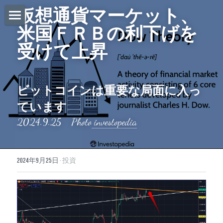
仮想通貨マーケット、
米国ＦＲＢの利下げを
ホーム
受けて上昇
Daily News
About Globalists
ビットコインは重要な局面に入っ
U.S. News
ています
2024.9.25　Photo
 investopedia
EuropeNews
China News
2024年9月25日
·
投資
Featured Topics
Japan
Southeast Asia