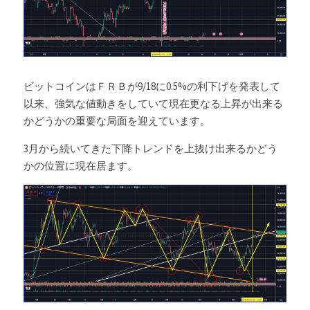
Russia News
Middle East
ビットコインはＦＲＢが9/18に0.5%の利下げを発表して
特集ページ
以来、強気な値動きをしていて現在更なる上昇が出来る
かどうかの重要な局面を迎えています。
About Mei
3月から続いてきた下降トレンドを上抜け出来るかどう
Beginner's Content
かの位置に現在居ます。
question corner
投資
ログイン
/
登録
検索