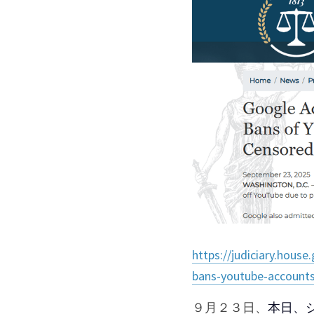
https://judiciary.hous
bans-youtube-account
９月２３日、
本日、