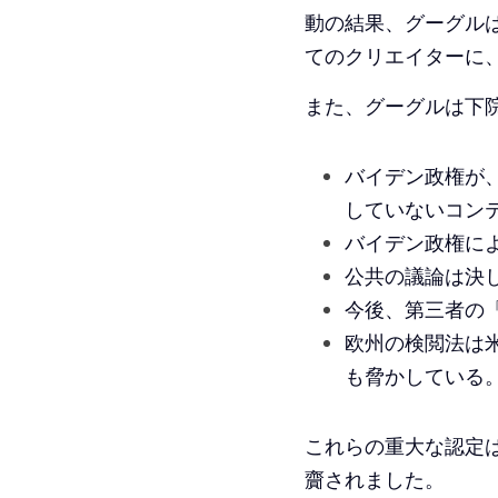
動の結果、グーグルは、
てのクリエイターに
また、グーグルは下
バイデン政権が、
していないコン
バイデン政権に
公共の議論は決
今後、第三者の
欧州の検閲法は
も脅かしている
これらの重大な認定
齎されました。