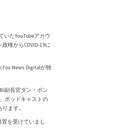
たYouTubeアカウ
からCOVID-19に
ws Digitalが独
BI副長官ダン・ボン
m」ポッドキャストの
あります。
止措置を受けていまし