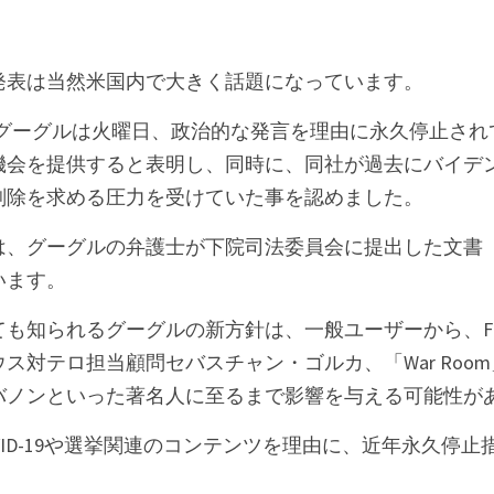
発表は当然米国内で大きく話題になっています。
 グーグルは火曜日、政治的な発言を理由に永久停止されてい
会を提供すると表明し、同時に、同社が過去にバイデン政権
削除を求める圧力を受けていた事を認めました。
グーグルの弁護士が下院司法委員会に提出した文書（Fox Ne
います。
も知られるグーグルの新方針は、一般ユーザーから、F
ス対テロ担当顧問セバスチャン・ゴルカ、「War Roo
バノンといった著名人に至るまで影響を与える可能性が
VID-19や選挙関連のコンテンツを理由に、近年永久停