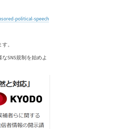
sored-political-speech
ます。
なSNS規制を始めよ