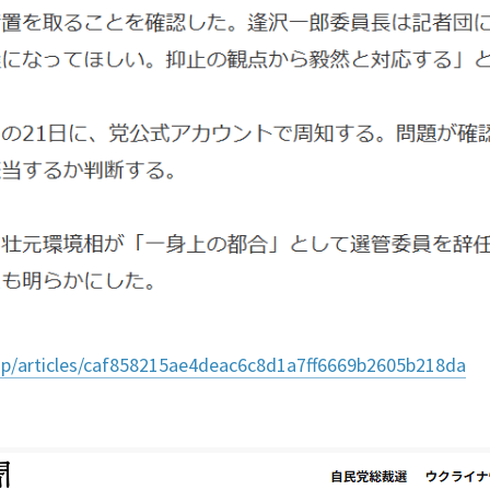
.jp/articles/caf858215ae4deac6c8d1a7ff6669b2605b218da