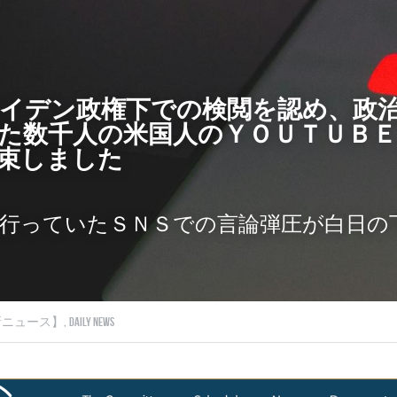
イデン政権下での検閲を認め、政
た数千人の米国人のＹＯＵＴＵＢ
束しました
行っていたＳＮＳでの言論弾圧が白日の
ニュース】,
Daily News