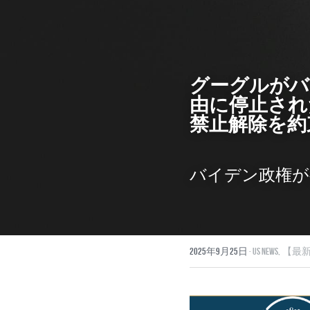
グーグルがバ
由に停止され
禁止解除を約
バイデン政権が
2025年9月25日
·
US News,
【最新