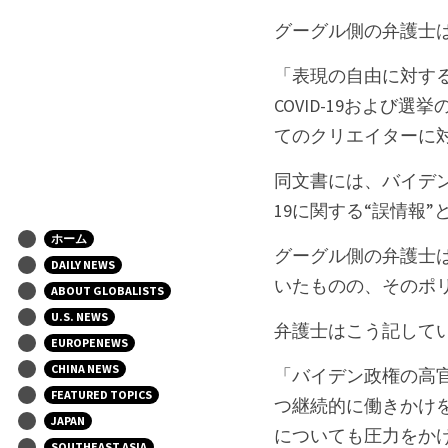
グーグル側の弁護士
「表現の自由に対する
COVID-19およ
てのクリエイターに
同文書には、バイデン
19に関する“誤情報
ホーム
グーグル側の弁護士
DAILY NEWS
いたものの、そのポ
ABOUT GLOBALISTS
U.S. NEWS
弁護士はこう記して
EUROPENEWS
CHINA NEWS
「バイデン政権の高
FEATURED TOPICS
つ継続的に働きかけを
JAPAN
についても圧力をか
SOUTHEAST ASIA