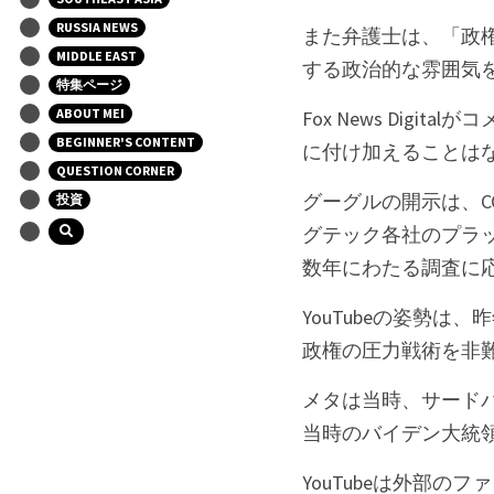
RUSSIA NEWS
また弁護士は、「政
MIDDLE EAST
する政治的な雰囲気
特集ページ
ABOUT MEI
Fox News Di
BEGINNER'S CONTENT
に付け加えることは
QUESTION CORNER
グーグルの開示は、CO
投資
グテック各社のプラ
数年にわたる調査に
YouTubeの姿勢
政権の圧力戦術を非
メタは当時、サード
当時のバイデン大統
YouTubeは外部