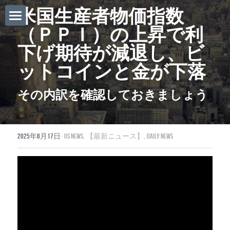
米国生産者物価指数
（ＰＰＩ）の上昇で利
ホーム
下げ期待が減退し、ビ
Daily News
ットコインと金が下落
About Globalists
その内訳を確認しておきましょう
U.S. News
EuropeNews
2025年8月17日
·
US News,
【最新ニュース】,
Daily News
China News
Featured Topics
Japan
Southeast Asia