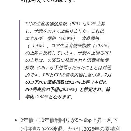
7月の生産者物価指数（PPI）は0.9%上昇
し、予想を大きく上回りました。これは、
エネルギー価格（+0.9%）、食品価格
（+1.4%）、コア生産者物価指数（+0.9%）
の上昇を反映しています。予想を上回るPPI
の上昇は、火曜日に発表された消費者物価
指数（CPI）が予想通りだったこととは対照
的です。PPIとCPIの発表内容に基づき、
7月
のコアPCE価格指数は0.27%上昇（本日の
PPI発表前の予想は0.26%）と推定され、前
年比+2.90%となります。
2年債・10年債利回りが5〜6bp上昇＝利下
げ期待をやや後退。ただし2025年の累積利