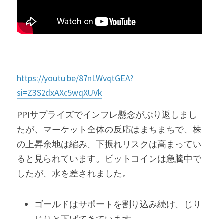
Russia News
Middle East
特集ページ
https://youtu.be/87nLWvqtGEA?
About Mei
si=Z3S2dxAXc5wqXUVk
Beginner's Content
PPIサプライズでインフレ懸念がぶり返しまし
たが、マーケット全体の反応はまちまちで、株
question corner
の上昇余地は縮み、下振れリスクは高まってい
ると見られています。ビットコインは急騰中で
投資
したが、水を差されました。
ログイン
/
登録
ゴールドはサポートを割り込み続け、じり
検索
じりと下げてきています。