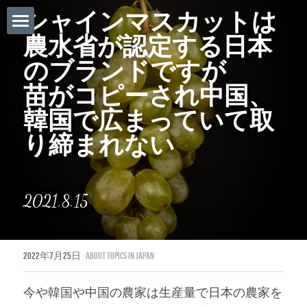
シャインマスカットは
農水省が認定する日本
ホーム
のブランドですが
Daily News
苗がコピーされ中国、
About Globalists
韓国で広まっていて取
り締まれない
U.S. News
EuropeNews
2021.8.15
China News
Featured Topics
2022年7月25日
·
About topics in Japan
Japan
今や韓国や中国の農家は生産量で日本の農家を
Southeast Asia