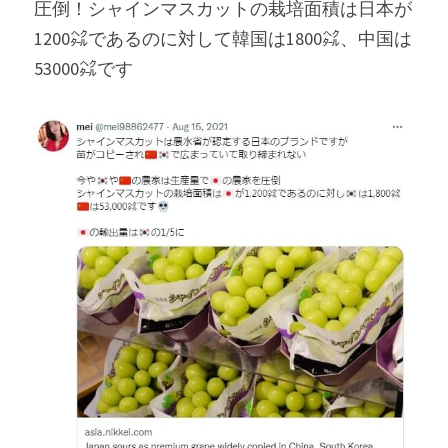
圧倒！シャインマスカットの栽培面積は日本が
1200㌶であるのに対して韓国は1800㌶、中国は
Russia News
53000㌶です
Middle East
特集ページ
About Mei
Beginner's Content
question corner
投資
ログイン
/
登録
検索