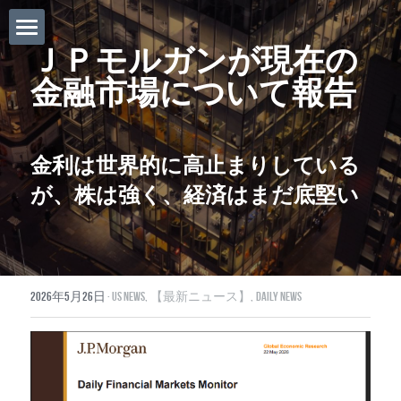
ＪＰモルガンが現在の
ホーム
金融市場について報告
Daily News
About Globalists
金利は世界的に高止まりしている
U.S. News
が、株は強く、経済はまだ底堅い
EuropeNews
China News
2026年5月26日
·
US News,
【最新ニュース】,
Daily News
Featured Topics
Japan
Southeast Asia