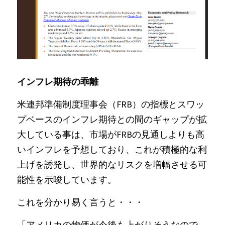
Russia News
Middle East
特集ページ
インフレ期待の乖離
About Mei
米連邦準備制度理事会（FRB）の指標とスワッ
Beginner's Content
プベースのインフレ期待との間のギャップが拡
大している事は、市場がFRBの見通しよりも高
question corner
いインフレを予想しており、これが積極的な利
投資
上げを誘発し、世界的なリスクを増幅させる可
能性を示唆しています。
ログイン
/
登録
これを分かり易く言うと・・・
検索
「アメリカの物価が今後も上がりそうなので、